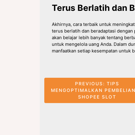
Terus Berlatih dan 
Akhirnya, cara terbaik untuk meningka
terus berlatih dan beradaptasi dengan
akan belajar lebih banyak tentang berba
untuk mengelola uang Anda. Dalam duni
manfaatkan setiap kesempatan untuk b
Post
PREVIOUS:
TIPS
MENGOPTIMALKAN PEMBELIAN
navigation
SHOPEE SLOT