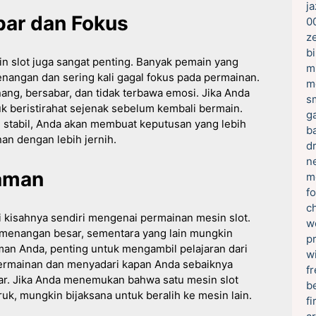
j
ar dan Fokus
0
z
b
in slot juga sangat penting. Banyak pemain yang
m
angan dan sering kali gagal fokus pada permainan.
m
nang, bersabar, dan tidak terbawa emosi. Jika Anda
s
uk beristirahat sejenak sebelum kembali bermain.
ga
stabil, Anda akan membuat keputusan yang lebih
b
n dengan lebih jernih.
d
n
laman
m
fo
c
 kisahnya sendiri mengenai permainan mesin slot.
w
menangan besar, sementara yang lain mungkin
p
an Anda, penting untuk mengambil pelajaran dari
w
permainan dan menyadari kapan Anda sebaiknya
f
ar. Jika Anda menemukan bahwa satu mesin slot
b
uk, mungkin bijaksana untuk beralih ke mesin lain.
fi