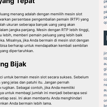
 yang Tepat
p
s
p
eluang menang adalah dengan memilih mesin slot
p
awarkan persentase pengembalian pemain (RTP) yang
q
adalah ukuran seberapa banyak uang yang akan
alam jangka panjang. Mesin dengan RTP lebih tinggi,
au lebih, memberi pemain peluang yang lebih baik
a. Misalnya, jika Anda bermain di mesin slot dengan
 bisa berharap untuk mendapatkan kembali sembilan
u yang dipertaruhkan.
j
l
ng Bijak
a
g
m
ci untuk bermain mesin slot secara sukses. Sebelum
c
yang jelas dan patuhi itu. Jangan pernah
n
rugikan. Sebagai contoh, jika Anda memiliki
au
hnya untuk membagi jumlah ini menjadi beberapa sesi
m
etiap sesi. Ini akan membantu Anda menghindari
o
nkan Anda bermain lebih lama.
b