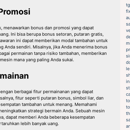
t
Promosi
f
a
s
sik, menawarkan bonus dan promosi yang dapat
v
g. Ini bisa berupa bonus setoran, putaran gratis,
d
 tawaran ini dapat memberikan modal tambahan untuk
m
 Anda sendiri. Misalnya, jika Anda menerima bonus
p
rbagai permainan tanpa risiko tambahan, memberikan
s
mesin mana yang paling Anda sukai.
d
l
rmainan
s
i
s
dengan berbagai fitur permainanan yang dapat
c
nya, fitur seperti putaran bonus, simbol liar, dan
t
 kesempatan tambahan untuk menang. Memahami
t
t meningkatkan strategi bermain Anda. Sebuah mesin
t
alnya, dapat memberi Anda beberapa kesempatan
s
aruhkan lebih banyak uang.
a