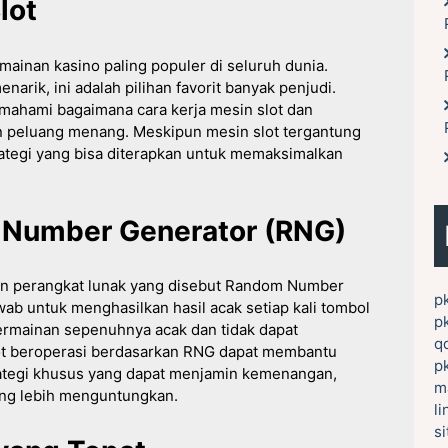
lot
rmainan kasino paling populer di seluruh dunia.
arik, ini adalah pilihan favorit banyak penjudi.
ahami bagaimana cara kerja mesin slot dan
 peluang menang. Meskipun mesin slot tergantung
ategi yang bisa diterapkan untuk memaksimalkan
Number Generator (RNG)
n perangkat lunak yang disebut Random Number
p
b untuk menghasilkan hasil acak setiap kali tombol
p
 permainan sepenuhnya acak dan tidak dapat
q
ot beroperasi berdasarkan RNG dapat membantu
p
ategi khusus yang dapat menjamin kemenangan,
m
ang lebih menguntungkan.
li
s