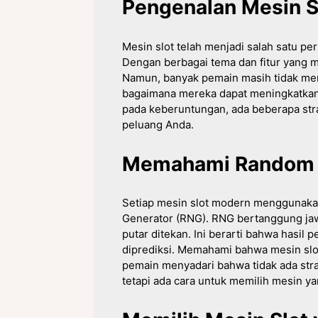
Pengenalan Mesin S
Mesin slot telah menjadi salah satu pe
Dengan berbagai tema dan fitur yang men
Namun, banyak pemain masih tidak mem
bagaimana mereka dapat meningkatkan
pada keberuntungan, ada beberapa str
peluang Anda.
Memahami Random 
Setiap mesin slot modern menggunaka
Generator (RNG). RNG bertanggung jawa
putar ditekan. Ini berarti bahwa hasil
diprediksi. Memahami bahwa mesin sl
pemain menyadari bahwa tidak ada str
tetapi ada cara untuk memilih mesin y