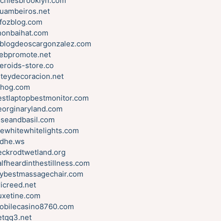
rchiesbrooklyn.com
uambeiros.net
nfozblog.com
honbaihat.com
lblogdeoscargonzalez.com
ebpromote.net
teroids-store.co
rteydecoracion.net
ithog.com
estlaptopbestmonitor.com
eorginaryland.com
oseandbasil.com
hewhitewhitelights.com
tdhe.ws
eckrodtwetland.org
alfheardinthestillness.com
ybestmassagechair.com
ricreed.net
luxetine.com
obilecasino8760.com
etqq3.net