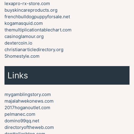
lexapro-rx-store.com
buyskincareproducts.org
frenchbulldogpuppyforsale.net
kogamasquid.com
themultiplicationtablechart.com
casinoglamour.org
dextercoin.io
christianarticledirectory.org
5homestyle.com
Links
mygamblingstory.com
majalahwekonews.com
2017hoganoutlet.com
pelmanec.com
domino99qq.net
directoryoftheweb.com
donttellashton.com