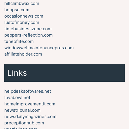
hillclimbwax.com
hnopse.com
occasionnews.com
lustofmoney.com
timebusinesszone.com
peppers-reflection.com
tuneoflife.com
windowwellmaintenancepros.com
affiliateholder.com
Links
helpdesksoftwares.net
lovabowl.net
homeimprovementit.com
newstribunal.com
newsdailymagazines.com
preceptionhub.com