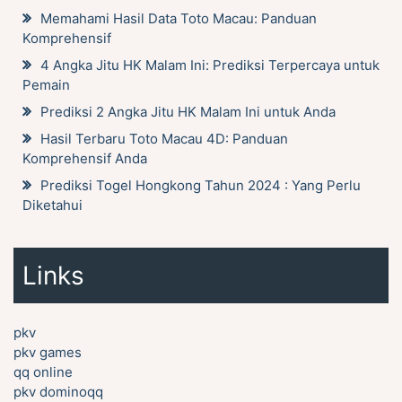
Memahami Hasil Data Toto Macau: Panduan
Komprehensif
4 Angka Jitu HK Malam Ini: Prediksi Terpercaya untuk
Pemain
Prediksi 2 Angka Jitu HK Malam Ini untuk Anda
Hasil Terbaru Toto Macau 4D: Panduan
Komprehensif Anda
Prediksi Togel Hongkong Tahun 2024 : Yang Perlu
Diketahui
Links
pkv
pkv games
qq online
pkv dominoqq