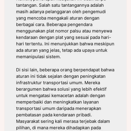
tantangan. Salah satu tantangannya adalah
masih adanya pelanggaran oleh pengemudi
yang mencoba mengakali aturan dengan
berbagai cara. Beberapa pengendara
menggunakan plat nomor palsu atau menyewa
kendaraan dengan plat yang sesuai pada hari-
hari tertentu. Ini menunjukkan bahwa meskipun
ada aturan yang jelas, tetap ada upaya untuk
memanipulasi sistem.
Di sisi lain, beberapa orang berpendapat bahwa
aturan ini tidak sejalan dengan peningkatan
infrastruktur transportasi umum. Mereka
berargumen bahwa solusi yang lebih efektif
untuk mengatasi kemacetan adalah dengan
memperbaiki dan meningkatkan layanan
transportasi umum daripada menerapkan
pembatasan pada kendaraan pribadi.
Masyarakat sering kali merasa terjebak dalam
pilihan, di mana mereka dihadapkan pada