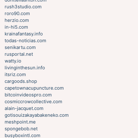
rush3studio.com
roro90.com
herzio.com
in-hi5.com
krainafantasy.info
todas-noticias.com
senikartu.com
rusportal.net
watty.io
livinginthesun.info
itsriz.com
cargoods.shop
capetownacupuncture.com
bitcoinvideospro.com
cosmiccrowcollective.com
alain-jacquet.com
gotisouizakayabakeneko.com
meshpoint.me
spongebob.net
busyboxintl.com