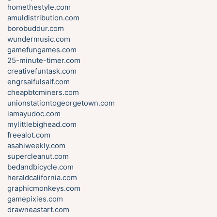
homethestyle.com
amuldistribution.com
borobuddur.com
wundermusic.com
gamefungames.com
25-minute-timer.com
creativefuntask.com
engrsaifulsaif.com
cheapbtcminers.com
unionstationtogeorgetown.com
iamayudoc.com
mylittlebighead.com
freealot.com
asahiweekly.com
supercleanut.com
bedandbicycle.com
heraldcalifornia.com
graphicmonkeys.com
gamepixies.com
drawneastart.com