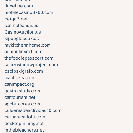
fluxetine.com
mobilecasino8760.com
betqq3.net
casinoloans5.us
CasinoAuction.us
kipooglecouk.us
mykitchennhome.com
aumoulinvert.com
thefoodiepassport.com
superwindowproject.com
papibakigrafo.com
icanhazjs.com
canimpact.org
goviralstudy.com
cartourism.net
apple-cores.com
pulserasdeactividad10.com
barbaracarlotti.com
desktopmining.net
inthebleachers.net