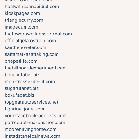
healwithcannabidiol.com
kioskpages.com
trianglecurry.com
imagedum.com
thetowerswellnessretreat.com
officialgelatostrain.com
kaethejeweler.com
sattamatkasattaking.com
onepetlife.com
thebillboardexperiment.com
beachufabet.biz
mon-tresse-de-lit.com
sugarufabet.biz
boxufabet.biz
topgearautoservices.net
figurine-jouet.com
your-facebook-address.com
perroquet-ma-passion.com
modrenlivinghome.com
instadatahelpainews.com