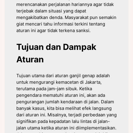
merencanakan perjalanan hariannya agar tidak
terjebak dalam situasi yang dapat
mengakibatkan denda. Masyarakat pun semakin
giat mencari tahu informasi terkini tentang
aturan ini agar tidak terkena sanksi.
Tujuan dan Dampak
Aturan
Tujuan utama dari aturan ganjil genap adalah
untuk mengurangi kemacetan di Jakarta,
terutama pada jam-jam sibuk. Ketika
pengendara mematuhi aturan ini, akan ada
pengurangan jumlah kendaraan di jalan. Dalam
banyak kasus, kita bisa melihat efek langsung
dari aturan ini. Misalnya, terjadi perbedaan yang
signifikan pada kepadatan lalu lintas di jalan-
jalan utama ketika aturan ini diimplementasikan.