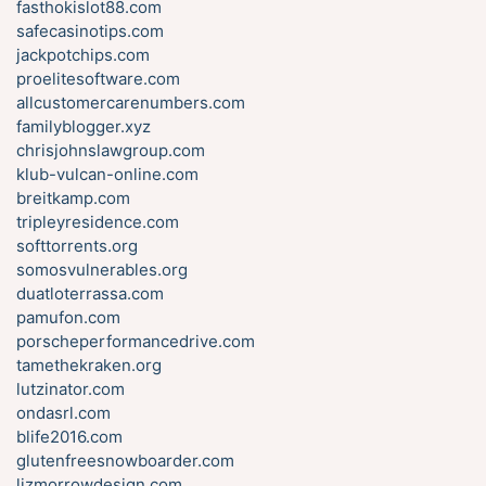
fasthokislot88.com
safecasinotips.com
jackpotchips.com
proelitesoftware.com
allcustomercarenumbers.com
familyblogger.xyz
chrisjohnslawgroup.com
klub-vulcan-online.com
breitkamp.com
tripleyresidence.com
softtorrents.org
somosvulnerables.org
duatloterrassa.com
pamufon.com
porscheperformancedrive.com
tamethekraken.org
lutzinator.com
ondasrl.com
blife2016.com
glutenfreesnowboarder.com
lizmorrowdesign.com