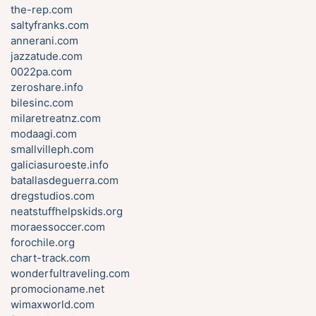
the-rep.com
saltyfranks.com
annerani.com
jazzatude.com
0022pa.com
zeroshare.info
bilesinc.com
milaretreatnz.com
modaagi.com
smallvilleph.com
galiciasuroeste.info
batallasdeguerra.com
dregstudios.com
neatstuffhelpskids.org
moraessoccer.com
forochile.org
chart-track.com
wonderfultraveling.com
promocioname.net
wimaxworld.com