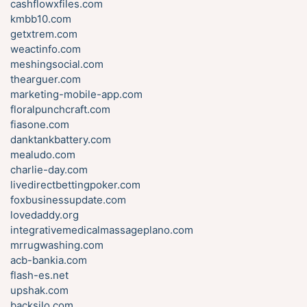
cashflowxfiles.com
kmbb10.com
getxtrem.com
weactinfo.com
meshingsocial.com
thearguer.com
marketing-mobile-app.com
floralpunchcraft.com
fiasone.com
danktankbattery.com
mealudo.com
charlie-day.com
livedirectbettingpoker.com
foxbusinessupdate.com
lovedaddy.org
integrativemedicalmassageplano.com
mrrugwashing.com
acb-bankia.com
flash-es.net
upshak.com
backsilo.com