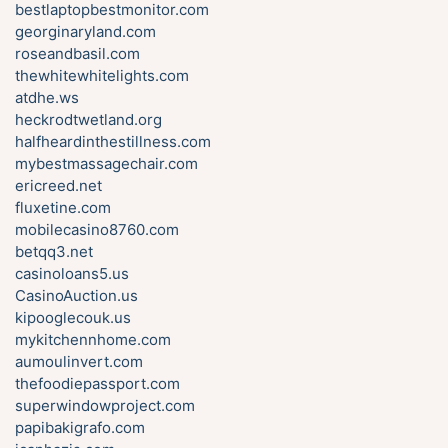
bestlaptopbestmonitor.com
georginaryland.com
roseandbasil.com
thewhitewhitelights.com
atdhe.ws
heckrodtwetland.org
halfheardinthestillness.com
mybestmassagechair.com
ericreed.net
fluxetine.com
mobilecasino8760.com
betqq3.net
casinoloans5.us
CasinoAuction.us
kipooglecouk.us
mykitchennhome.com
aumoulinvert.com
thefoodiepassport.com
superwindowproject.com
papibakigrafo.com