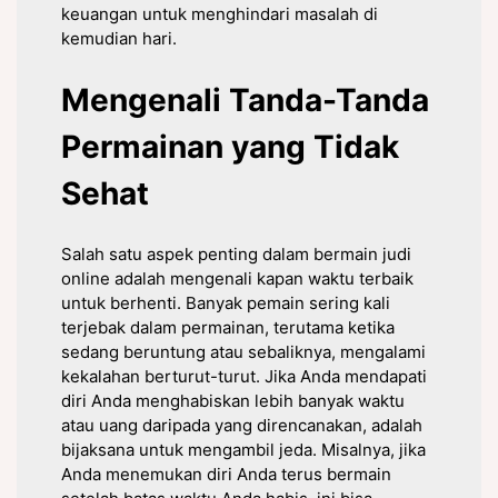
keuangan untuk menghindari masalah di
kemudian hari.
Mengenali Tanda-Tanda
Permainan yang Tidak
Sehat
Salah satu aspek penting dalam bermain judi
online adalah mengenali kapan waktu terbaik
untuk berhenti. Banyak pemain sering kali
terjebak dalam permainan, terutama ketika
sedang beruntung atau sebaliknya, mengalami
kekalahan berturut-turut. Jika Anda mendapati
diri Anda menghabiskan lebih banyak waktu
atau uang daripada yang direncanakan, adalah
bijaksana untuk mengambil jeda. Misalnya, jika
Anda menemukan diri Anda terus bermain