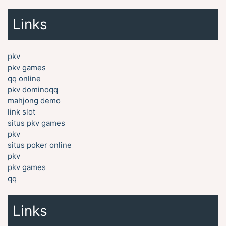
Links
pkv
pkv games
qq online
pkv dominoqq
mahjong demo
link slot
situs pkv games
pkv
situs poker online
pkv
pkv games
qq
Links