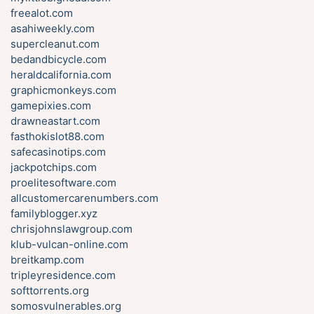
freealot.com
asahiweekly.com
supercleanut.com
bedandbicycle.com
heraldcalifornia.com
graphicmonkeys.com
gamepixies.com
drawneastart.com
fasthokislot88.com
safecasinotips.com
jackpotchips.com
proelitesoftware.com
allcustomercarenumbers.com
familyblogger.xyz
chrisjohnslawgroup.com
klub-vulcan-online.com
breitkamp.com
tripleyresidence.com
softtorrents.org
somosvulnerables.org