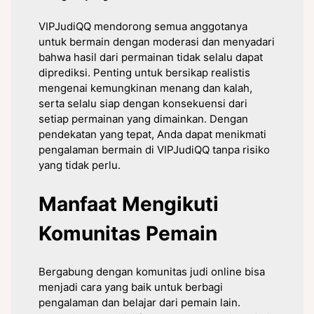
VIPJudiQQ mendorong semua anggotanya
untuk bermain dengan moderasi dan menyadari
bahwa hasil dari permainan tidak selalu dapat
diprediksi. Penting untuk bersikap realistis
mengenai kemungkinan menang dan kalah,
serta selalu siap dengan konsekuensi dari
setiap permainan yang dimainkan. Dengan
pendekatan yang tepat, Anda dapat menikmati
pengalaman bermain di VIPJudiQQ tanpa risiko
yang tidak perlu.
Manfaat Mengikuti
Komunitas Pemain
Bergabung dengan komunitas judi online bisa
menjadi cara yang baik untuk berbagi
pengalaman dan belajar dari pemain lain.