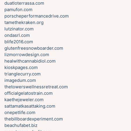
duatloterrassa.com
pamufon.com
porscheperformancedrive.com
tamethekraken.org
lutzinator.com
ondasrl.com
blife2016.com
glutenfreesnowboarder.com
lizmorrowdesign.com
healwithcannabidiol.com
kioskpages.com
trianglecurry.com
imagedum.com
thetowerswellnessretreat.com
officialgelatostrain.com
kaethejeweler.com
sattamatkasattaking.com
onepetlife.com
thebillboardexperiment.com
beachufabet.biz