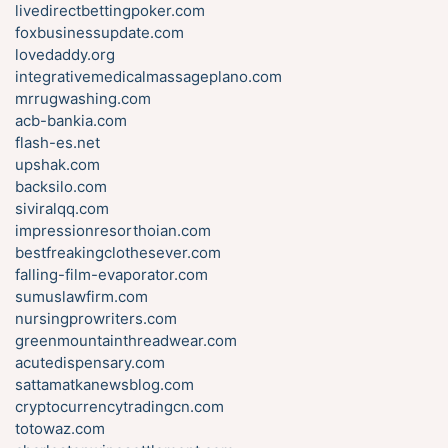
livedirectbettingpoker.com
foxbusinessupdate.com
lovedaddy.org
integrativemedicalmassageplano.com
mrrugwashing.com
acb-bankia.com
flash-es.net
upshak.com
backsilo.com
siviralqq.com
impressionresorthoian.com
bestfreakingclothesever.com
falling-film-evaporator.com
sumuslawfirm.com
nursingprowriters.com
greenmountainthreadwear.com
acutedispensary.com
sattamatkanewsblog.com
cryptocurrencytradingcn.com
totowaz.com