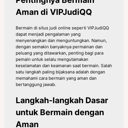
Pentingnya Bermain
Aman di VIPJudiQQ
Bermain di situs judi online seperti VIPJudiQQ
dapat menjadi pengalaman yang
menyenangkan dan menguntungkan. Namun,
dengan semakin banyaknya permainan dan
peluang yang ditawarkan, penting bagi para
pemain untuk selalu mengutamakan
keselamatan dan keamanan saat bermain. Salah
satu langkah paling bijaksana adalah dengan
memahami cara bermain yang aman dan
bertanggung jawab.
Langkah-langkah Dasar
untuk Bermain dengan
Aman