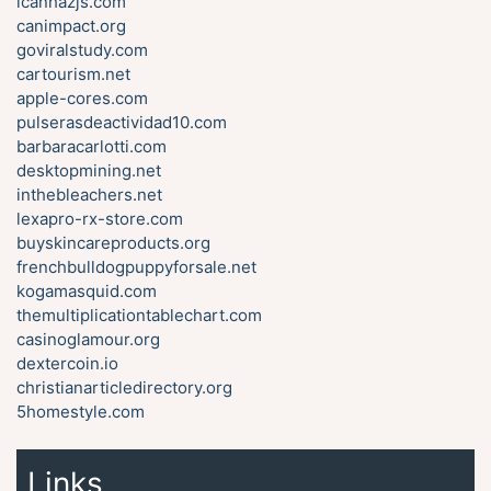
icanhazjs.com
canimpact.org
goviralstudy.com
cartourism.net
apple-cores.com
pulserasdeactividad10.com
barbaracarlotti.com
desktopmining.net
inthebleachers.net
lexapro-rx-store.com
buyskincareproducts.org
frenchbulldogpuppyforsale.net
kogamasquid.com
themultiplicationtablechart.com
casinoglamour.org
dextercoin.io
christianarticledirectory.org
5homestyle.com
Links