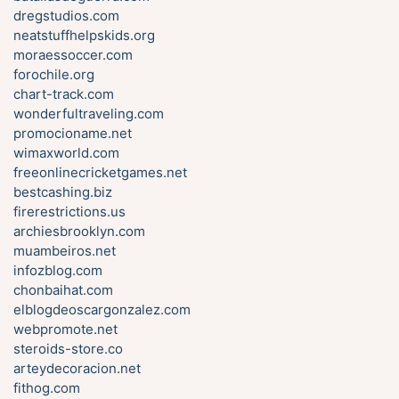
dregstudios.com
neatstuffhelpskids.org
moraessoccer.com
forochile.org
chart-track.com
wonderfultraveling.com
promocioname.net
wimaxworld.com
freeonlinecricketgames.net
bestcashing.biz
firerestrictions.us
archiesbrooklyn.com
muambeiros.net
infozblog.com
chonbaihat.com
elblogdeoscargonzalez.com
webpromote.net
steroids-store.co
arteydecoracion.net
fithog.com