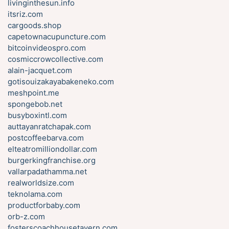
livinginthesun.info
itsriz.com
cargoods.shop
capetownacupuncture.com
bitcoinvideospro.com
cosmiccrowcollective.com
alain-jacquet.com
gotisouizakayabakeneko.com
meshpoint.me
spongebob.net
busyboxintl.com
auttayanratchapak.com
postcoffeebarva.com
elteatromilliondollar.com
burgerkingfranchise.org
vallarpadathamma.net
realworldsize.com
teknolama.com
productforbaby.com
orb-z.com
fosterscoachhousetavern.com