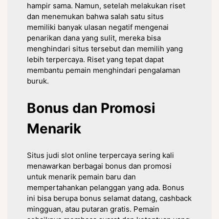
hampir sama. Namun, setelah melakukan riset
dan menemukan bahwa salah satu situs
memiliki banyak ulasan negatif mengenai
penarikan dana yang sulit, mereka bisa
menghindari situs tersebut dan memilih yang
lebih terpercaya. Riset yang tepat dapat
membantu pemain menghindari pengalaman
buruk.
Bonus dan Promosi
Menarik
Situs judi slot online terpercaya sering kali
menawarkan berbagai bonus dan promosi
untuk menarik pemain baru dan
mempertahankan pelanggan yang ada. Bonus
ini bisa berupa bonus selamat datang, cashback
mingguan, atau putaran gratis. Pemain