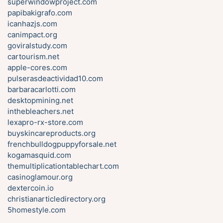
superwindowproject.com
papibakigrafo.com
icanhazjs.com
canimpact.org
goviralstudy.com
cartourism.net
apple-cores.com
pulserasdeactividad10.com
barbaracarlotti.com
desktopmining.net
inthebleachers.net
lexapro-rx-store.com
buyskincareproducts.org
frenchbulldogpuppyforsale.net
kogamasquid.com
themultiplicationtablechart.com
casinoglamour.org
dextercoin.io
christianarticledirectory.org
5homestyle.com