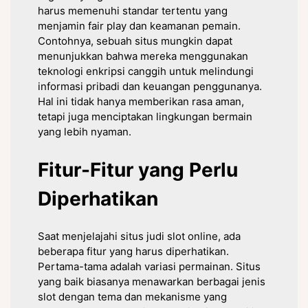
harus memenuhi standar tertentu yang
menjamin fair play dan keamanan pemain.
Contohnya, sebuah situs mungkin dapat
menunjukkan bahwa mereka menggunakan
teknologi enkripsi canggih untuk melindungi
informasi pribadi dan keuangan penggunanya.
Hal ini tidak hanya memberikan rasa aman,
tetapi juga menciptakan lingkungan bermain
yang lebih nyaman.
Fitur-Fitur yang Perlu
Diperhatikan
Saat menjelajahi situs judi slot online, ada
beberapa fitur yang harus diperhatikan.
Pertama-tama adalah variasi permainan. Situs
yang baik biasanya menawarkan berbagai jenis
slot dengan tema dan mekanisme yang