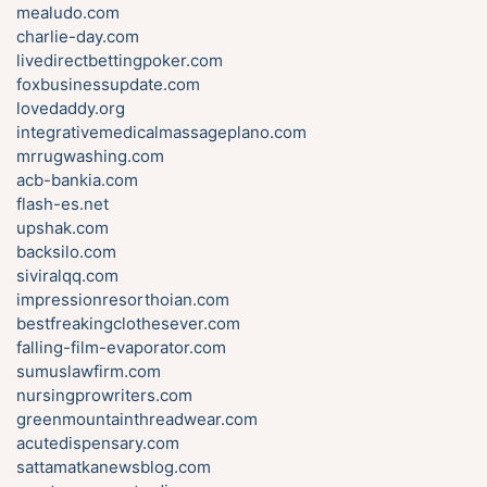
mealudo.com
charlie-day.com
livedirectbettingpoker.com
foxbusinessupdate.com
lovedaddy.org
integrativemedicalmassageplano.com
mrrugwashing.com
acb-bankia.com
flash-es.net
upshak.com
backsilo.com
siviralqq.com
impressionresorthoian.com
bestfreakingclothesever.com
falling-film-evaporator.com
sumuslawfirm.com
nursingprowriters.com
greenmountainthreadwear.com
acutedispensary.com
sattamatkanewsblog.com