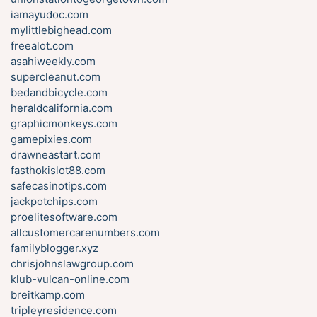
iamayudoc.com
mylittlebighead.com
freealot.com
asahiweekly.com
supercleanut.com
bedandbicycle.com
heraldcalifornia.com
graphicmonkeys.com
gamepixies.com
drawneastart.com
fasthokislot88.com
safecasinotips.com
jackpotchips.com
proelitesoftware.com
allcustomercarenumbers.com
familyblogger.xyz
chrisjohnslawgroup.com
klub-vulcan-online.com
breitkamp.com
tripleyresidence.com