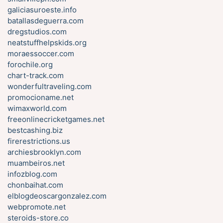
galiciasuroeste.info
batallasdeguerra.com
dregstudios.com
neatstuffhelpskids.org
moraessoccer.com
forochile.org
chart-track.com
wonderfultraveling.com
promocioname.net
wimaxworld.com
freeonlinecricketgames.net
bestcashing.biz
firerestrictions.us
archiesbrooklyn.com
muambeiros.net
infozblog.com
chonbaihat.com
elblogdeoscargonzalez.com
webpromote.net
steroids-store.co