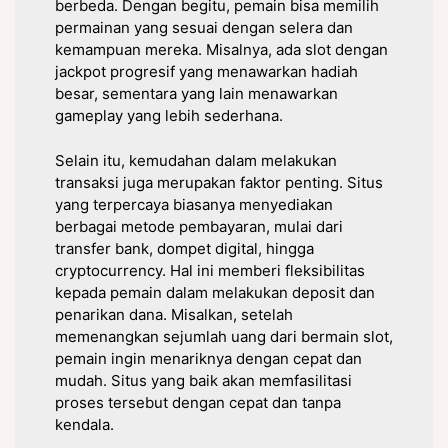
berbeda. Dengan begitu, pemain bisa memilih
permainan yang sesuai dengan selera dan
kemampuan mereka. Misalnya, ada slot dengan
jackpot progresif yang menawarkan hadiah
besar, sementara yang lain menawarkan
gameplay yang lebih sederhana.
Selain itu, kemudahan dalam melakukan
transaksi juga merupakan faktor penting. Situs
yang terpercaya biasanya menyediakan
berbagai metode pembayaran, mulai dari
transfer bank, dompet digital, hingga
cryptocurrency. Hal ini memberi fleksibilitas
kepada pemain dalam melakukan deposit dan
penarikan dana. Misalkan, setelah
memenangkan sejumlah uang dari bermain slot,
pemain ingin menariknya dengan cepat dan
mudah. Situs yang baik akan memfasilitasi
proses tersebut dengan cepat dan tanpa
kendala.