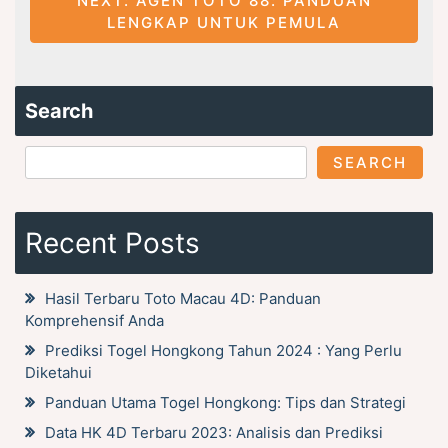
NEXT:
AGEN TOTO 88: PANDUAN
LENGKAP UNTUK PEMULA
Search
SEARCH
Recent Posts
Hasil Terbaru Toto Macau 4D: Panduan
Komprehensif Anda
Prediksi Togel Hongkong Tahun 2024 : Yang Perlu
Diketahui
Panduan Utama Togel Hongkong: Tips dan Strategi
Data HK 4D Terbaru 2023: Analisis dan Prediksi