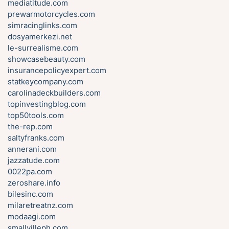
mediatitude.com
prewarmotorcycles.com
simracinglinks.com
dosyamerkezi.net
le-surrealisme.com
showcasebeauty.com
insurancepolicyexpert.com
statkeycompany.com
carolinadeckbuilders.com
topinvestingblog.com
top50tools.com
the-rep.com
saltyfranks.com
annerani.com
jazzatude.com
0022pa.com
zeroshare.info
bilesinc.com
milaretreatnz.com
modaagi.com
smallvilleph.com