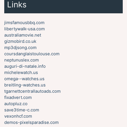
Links
jimsfamousbbq.com
libertywalk-usa.com
australiamovie.net
gizmobird.co.uk
mp3djsong.com
coursdanglaistoulouse.com
neptunuslex.com
auguri-di-natale.info
michelewatch.us
omega--watches.us
breitling-watches.us
tgarnettcentrallautoads.com
fixadvert.com
autopluz.co
save3time-c.com
vexonhcf.com
demos-pixelsparadise.com