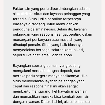
Faktor lain yang perlu dipertimbangkan adalah
aksesibilitas situs dan layanan pelanggan yang
tersedia. Situs judi slot online terpercaya
biasanya dirancang untuk memudahkan
pengguna dalam navigasi. Selain itu, layanan
pelanggan yang responsif sangat penting dalam
menangani pertanyaan atau masalah yang
dihadapi pemain. Situs yang baik biasanya
menyediakan berbagai saluran komunikasi,
seperti live chat, email, dan telepon.
Bayangkan seorang pemain yang sedang
mengalami masalah dengan deposit, dan
mereka perlu segera menyelesaikannya. Jika
situs menyediakan layanan pelanggan yang
cepat dan responsif, hal ini akan sangat
membantu mengurangi kekhawatiran pemain
dan memastikan mereka bisa kembali bermain
dengan nyaman. Dalam hal ini, aksesibilitas dan