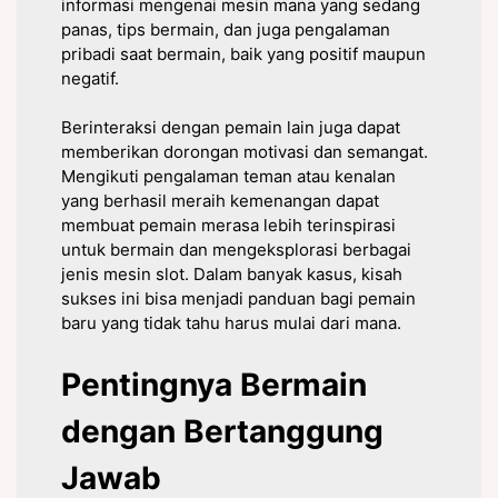
informasi mengenai mesin mana yang sedang
panas, tips bermain, dan juga pengalaman
pribadi saat bermain, baik yang positif maupun
negatif.
Berinteraksi dengan pemain lain juga dapat
memberikan dorongan motivasi dan semangat.
Mengikuti pengalaman teman atau kenalan
yang berhasil meraih kemenangan dapat
membuat pemain merasa lebih terinspirasi
untuk bermain dan mengeksplorasi berbagai
jenis mesin slot. Dalam banyak kasus, kisah
sukses ini bisa menjadi panduan bagi pemain
baru yang tidak tahu harus mulai dari mana.
Pentingnya Bermain
dengan Bertanggung
Jawab