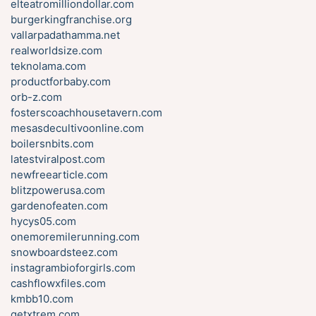
elteatromilliondollar.com
burgerkingfranchise.org
vallarpadathamma.net
realworldsize.com
teknolama.com
productforbaby.com
orb-z.com
fosterscoachhousetavern.com
mesasdecultivoonline.com
boilersnbits.com
latestviralpost.com
newfreearticle.com
blitzpowerusa.com
gardenofeaten.com
hycys05.com
onemoremilerunning.com
snowboardsteez.com
instagrambioforgirls.com
cashflowxfiles.com
kmbb10.com
getxtrem.com