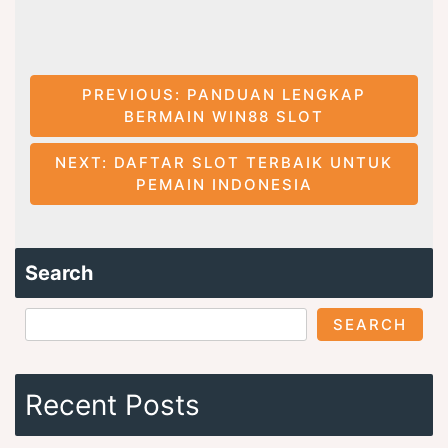
Post
PREVIOUS:
PANDUAN LENGKAP
BERMAIN WIN88 SLOT
navigation
NEXT:
DAFTAR SLOT TERBAIK UNTUK
PEMAIN INDONESIA
Search
SEARCH
Recent Posts