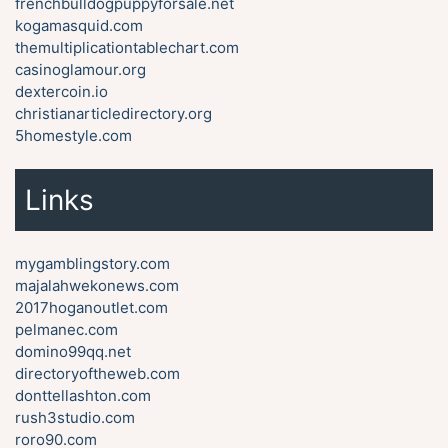
frenchbulldogpuppyforsale.net
kogamasquid.com
themultiplicationtablechart.com
casinoglamour.org
dextercoin.io
christianarticledirectory.org
5homestyle.com
Links
mygamblingstory.com
majalahwekonews.com
2017hoganoutlet.com
pelmanec.com
domino99qq.net
directoryoftheweb.com
donttellashton.com
rush3studio.com
roro90.com