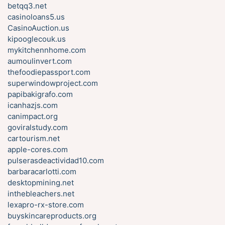
betqq3.net
casinoloans5.us
CasinoAuction.us
kipooglecouk.us
mykitchennhome.com
aumoulinvert.com
thefoodiepassport.com
superwindowproject.com
papibakigrafo.com
icanhazjs.com
canimpact.org
goviralstudy.com
cartourism.net
apple-cores.com
pulserasdeactividad10.com
barbaracarlotti.com
desktopmining.net
inthebleachers.net
lexapro-rx-store.com
buyskincareproducts.org