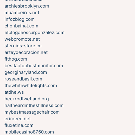
archiesbrooklyn.com
muambeiros.net
infozblog.com
chonbaihat.com
elblogdeoscargonzalez.com
webpromote.net
steroids-store.co
arteydecoracion.net
fithog.com
bestlaptopbestmonitor.com
georginaryland.com
roseandbasil.com
thewhitewhitelights.com
atdhe.ws
heckrodtwetland.org
halfheardinthestillness.com
mybestmassagechair.com
ericreed.net
fluxetine.com
mobilecasino8760.com