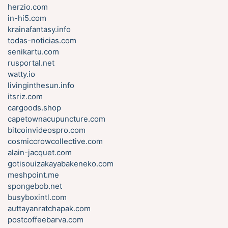
herzio.com
in-hi5.com
krainafantasy.info
todas-noticias.com
senikartu.com
rusportal.net
watty.io
livinginthesun.info
itsriz.com
cargoods.shop
capetownacupuncture.com
bitcoinvideospro.com
cosmiccrowcollective.com
alain-jacquet.com
gotisouizakayabakeneko.com
meshpoint.me
spongebob.net
busyboxintl.com
auttayanratchapak.com
postcoffeebarva.com