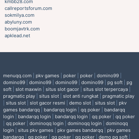
kmbb28.com
callreportsforum.com
sokmilya.com
abyluny.com
boomjavtrk.com
apklead.net
menuqq.com
|
pkv games
|
poker
|
poker
|
domino99
|
domino99
|
domino99
|
domino99
|
domino99
|
pg soft
|
pg
soft
|
slot maxwin
|
situs slot gacor
|
situs slot terpercaya
|
pragmatic play
|
situs slot
|
slot anti rungkat
|
pragmatic play
|
situs slot
|
slot gacor resmi
|
demo slot
|
situs slot
|
pkv
games bandarqq
|
bandarqq login
|
qq poker
|
bandarqq
login
|
bandarqq login
|
bandarqq login
|
qq poker
|
qq poker
|
qq poker
|
dominoqq login
|
dominoqq login
|
dominoqq
login
|
situs pkv games
|
pkv games bandarqq
|
pkv games
bandarqq
|
qq poker
|
qq poker
|
qq poker
|
demo pg soft
|