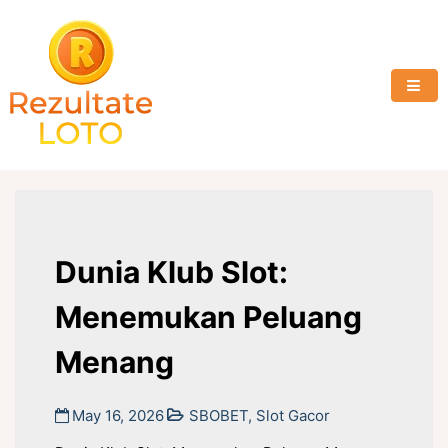
Skip
to
content
Gunakan E-Wallet DANA untuk deposit pulsa murah dan
Slot Gacor di Situs Judi
mainkan slot gacor dengan kemudahan di situs judi
terpercaya.
dengan Deposit Pulsa Murah
dan E-Wallet DANA
Dunia Klub Slot:
Menemukan Peluang
Menang
May 16, 2026
SBOBET
,
Slot Gacor