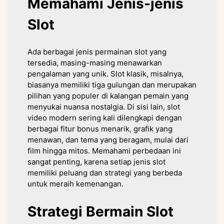
Memahami Jenis-jenis
Slot
Ada berbagai jenis permainan slot yang
tersedia, masing-masing menawarkan
pengalaman yang unik. Slot klasik, misalnya,
biasanya memiliki tiga gulungan dan merupakan
pilihan yang populer di kalangan pemain yang
menyukai nuansa nostalgia. Di sisi lain, slot
video modern sering kali dilengkapi dengan
berbagai fitur bonus menarik, grafik yang
menawan, dan tema yang beragam, mulai dari
film hingga mitos. Memahami perbedaan ini
sangat penting, karena setiap jenis slot
memiliki peluang dan strategi yang berbeda
untuk meraih kemenangan.
Strategi Bermain Slot