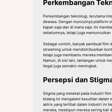
Perkembangan Tekno
Perkembangan teknologi, terutama int
dewasa. Dengan munculnya platform st
kapan saja dan di mana saja. Ini mem
sebelumnya, tetapi juga memunculkan 
Sebagai contoh, banyak pembuat film d
streaming untuk mendistribusikan kont
tetapi juga membantu mereka membangu
Namun, di sisi lain, tantangan untuk 
ilegal juga semakin meningkat.
Persepsi dan Stigm
Stigma yang melekat pada industri film
bidang ini mengalami kesulitan dalam 
aktris yang terlibat dalam industri ini
mereka, meskipun mereka sering kali d