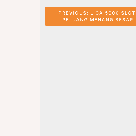
Post
PREVIOUS:
LIGA 5000 SLOT
PELUANG MENANG BESAR
navigation