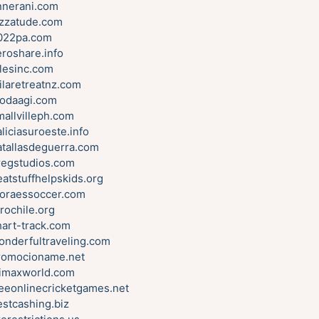
nnerani.com
azzatude.com
022pa.com
eroshare.info
ilesinc.com
ilaretreatnz.com
odaagi.com
mallvilleph.com
liciasuroeste.info
atallasdeguerra.com
regstudios.com
eatstuffhelpskids.org
oraessoccer.com
rochile.org
hart-track.com
onderfultraveling.com
romocioname.net
imaxworld.com
reeonlinecricketgames.net
estcashing.biz