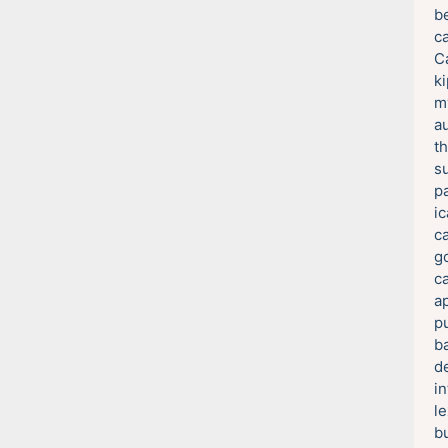
b
c
C
k
m
a
t
s
p
i
c
g
c
a
p
b
d
i
l
b