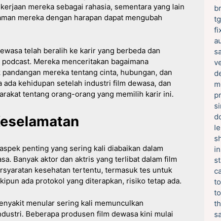
erjaan mereka sebagai rahasia, sementara yang lain
b
alaman mereka dengan harapan dapat mengubah
t
f
a
ewasa telah beralih ke karir yang berbeda dan
s
au podcast. Mereka menceritakan bagaimana
v
 pandangan mereka tentang cinta, hubungan, dan
d
 ada kehidupan setelah industri film dewasa, dan
m
rakat tentang orang-orang yang memilih karir ini.
p
s
d
Keselamatan
l
s
aspek penting yang sering kali diabaikan dalam
i
a. Banyak aktor dan aktris yang terlibat dalam film
s
syaratan kesehatan tertentu, termasuk tes untuk
c
pun ada protokol yang diterapkan, risiko tetap ada.
t
t
penyakit menular sering kali memunculkan
t
ndustri. Beberapa produsen film dewasa kini mulai
s