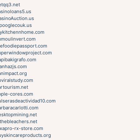
etqq3.net
asinoloans5.us
asinoAuction.us
ipooglecouk.us
ykitchennhome.com
umoulinvert.com
hefoodiepassport.com
uperwindowproject.com
apibakigrafo.com
canhazjs.com
animpact.org
oviralstudy.com
artourism.net
pple-cores.com
ulserasdeactividad10.com
arbaracarlotti.com
esktopmining.net
nthebleachers.net
exapro-rx-store.com
uyskincareproducts.org