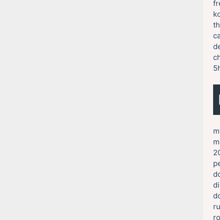
f
k
t
c
d
ch
5
m
m
2
p
d
d
d
r
r