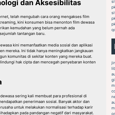
logi dan Aksesibilitas
s
p
s
ernet, telah mengubah cara orang mengakses film
p
reaming, kini konsumen bisa menonton film dewasa
p
berikan kemudahan yang belum pernah ada
q
sejumlah tantangan baru.
ewasa kini memanfaatkan media sosial dan aplikasi
en mereka. Ini tidak hanya meningkatkan jangkauan
n komunitas di sekitar konten yang mereka buat.
melindungi hak cipta dan mencegah penyebaran konten
j
l
a
g
a
m
c
 dewasa sering kali membuat para profesional di
n
mendapatkan penerimaan sosial. Banyak aktor dan
au
 berusaha untuk melakukan normalisasi terhadap karir
m
ihadapkan pada pandangan negatif dari masyarakat.
o