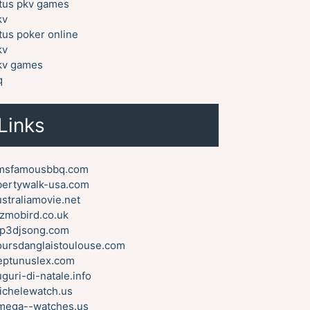
itus pkv games
kv
itus poker online
kv
kv games
q
Links
imsfamousbbq.com
ibertywalk-usa.com
ustraliamovie.net
izmobird.co.uk
p3djsong.com
oursdanglaistoulouse.com
eptunuslex.com
guri-di-natale.info
ichelewatch.us
mega--watches.us