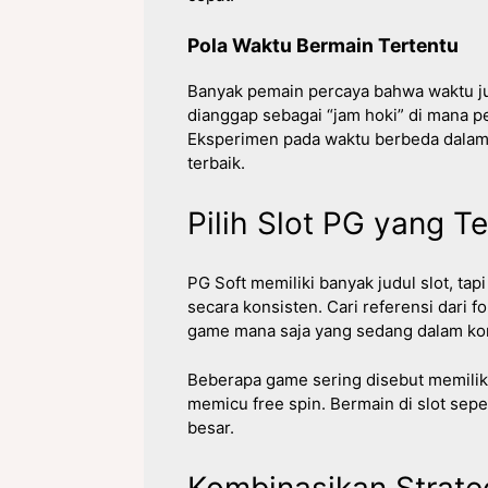
Pola Waktu Bermain Tertentu
Banyak pemain percaya bahwa waktu 
dianggap sebagai “jam hoki” di mana p
Eksperimen pada waktu berbeda dala
terbaik.
Pilih Slot PG yang T
PG Soft memiliki banyak judul slot, t
secara konsisten. Cari referensi dari
game mana saja yang sedang dalam kon
Beberapa game sering disebut memiliki 
memicu free spin. Bermain di slot se
besar.
Kombinasikan Strateg