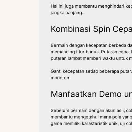
Hal ini juga membantu menghindari ke
jangka panjang.
Kombinasi Spin Cep
Bermain dengan kecepatan berbeda dal
memancing fitur bonus. Putaran cepat 
putaran lambat memberi waktu untuk me
Ganti kecepatan setiap beberapa puta
monoton.
Manfaatkan Demo unt
Sebelum bermain dengan akun asli, cob
membantu mengetahui mana pola yang c
game memiliki karakteristik unik, uji co