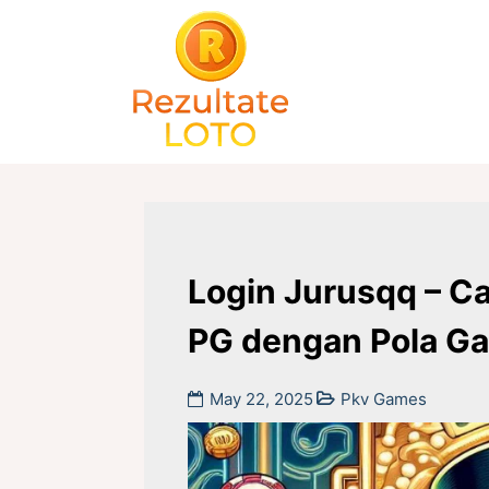
Skip
to
content
Gunakan E-Wallet DANA untuk deposit pulsa m
Slot Gacor di Situs J
Login Jurusqq – Ca
PG dengan Pola Ga
May 22, 2025
Pkv Games