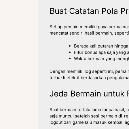
Buat Catatan Pola Pr
Setiap pemain memiliki gaya permainan
mencatat sendiri hasil bermain, seperti
Berapa kali putaran hingga
Fitur bonus apa saja yang 
Waktu bermain yang mengh
Dengan memiliki log seperti ini, pemai
terbukti efektif berdasarkan pengalama
Jeda Bermain untuk 
Saat bermain terlalu lama tanpa hasil,
saja muncul setelah sesi bermain di-
logout dari game lalu masuk kembali ag