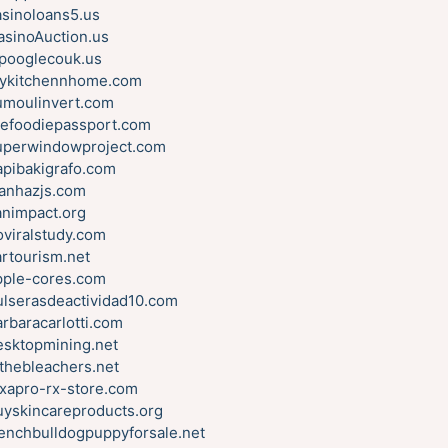
asinoloans5.us
asinoAuction.us
ipooglecouk.us
ykitchennhome.com
umoulinvert.com
hefoodiepassport.com
uperwindowproject.com
apibakigrafo.com
canhazjs.com
animpact.org
oviralstudy.com
artourism.net
pple-cores.com
ulserasdeactividad10.com
arbaracarlotti.com
esktopmining.net
nthebleachers.net
exapro-rx-store.com
uyskincareproducts.org
renchbulldogpuppyforsale.net