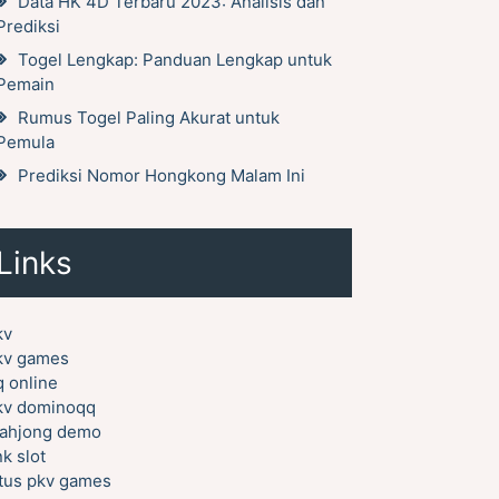
Data HK 4D Terbaru 2023: Analisis dan
Prediksi
Togel Lengkap: Panduan Lengkap untuk
Pemain
Rumus Togel Paling Akurat untuk
Pemula
Prediksi Nomor Hongkong Malam Ini
Links
kv
kv games
q online
kv dominoqq
ahjong demo
nk slot
itus pkv games