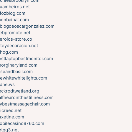
rchiesbrooklyn.com
uambeiros.net
nfozblog.com
honbaihat.com
lblogdeoscargonzalez.com
ebpromote.net
teroids-store.co
rteydecoracion.net
ithog.com
estlaptopbestmonitor.com
eorginaryland.com
oseandbasil.com
hewhitewhitelights.com
tdhe.ws
eckrodtwetland.org
alfheardinthestillness.com
ybestmassagechair.com
ricreed.net
luxetine.com
obilecasino8760.com
etqq3.net