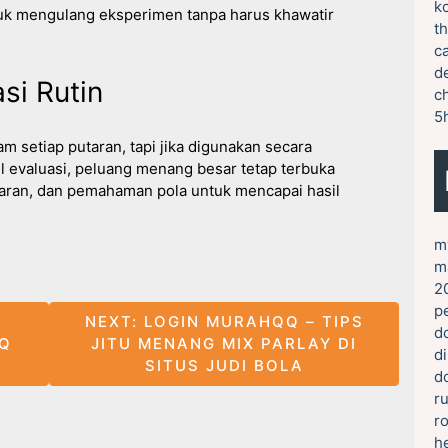
k
k mengulang eksperimen tanpa harus khawatir
t
c
d
si Rutin
ch
5
 setiap putaran, tapi jika digunakan secara
l evaluasi, peluang menang besar tetap terbuka
baran, dan pemahaman pola untuk mencapai hasil
m
m
2
p
–
NEXT:
LOGIN MURAHQQ – TIPS
d
QQ
JITU MENANG MIX PARLAY DI
d
SITUS JUDI BOLA
d
r
r
h