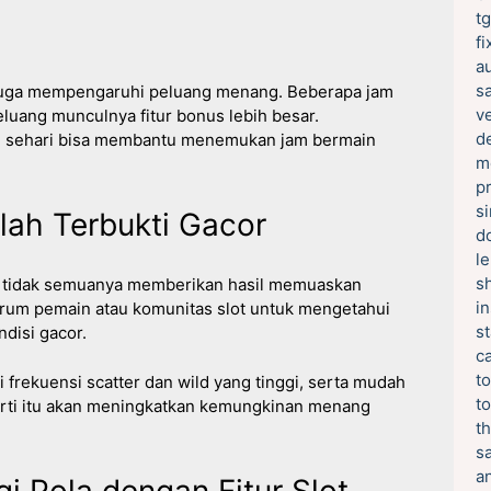
t
f
a
s
juga mempengaruhi peluang menang. Beberapa jam
v
eluang munculnya fitur bonus lebih besar.
d
m sehari bisa membantu menemukan jam bermain
m
p
s
elah Terbukti Gacor
d
l
s
api tidak semuanya memberikan hasil memuaskan
i
 forum pemain atau komunitas slot untuk mengetahui
s
disi gacor.
c
t
frekuensi scatter dan wild yang tinggi, serta mudah
t
perti itu akan meningkatkan kemungkinan menang
t
s
a
i Pola dengan Fitur Slot