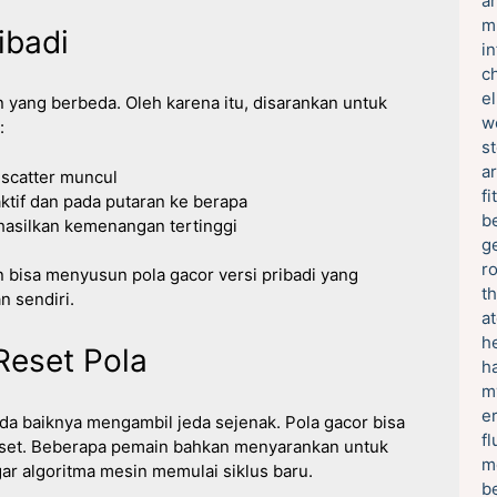
a
m
ibadi
i
c
e
 yang berbeda. Oleh karena itu, disarankan untuk
w
:
s
a
 scatter muncul
f
aktif dan pada putaran ke berapa
b
asilkan kemenangan tertinggi
g
r
n bisa menyusun pola gacor versi pribadi yang
t
n sendiri.
a
h
Reset Pola
h
m
e
 ada baiknya mengambil jeda sejenak. Pola gacor bisa
f
reset. Beberapa pemain bahkan menyarankan untuk
m
ar algoritma mesin memulai siklus baru.
b