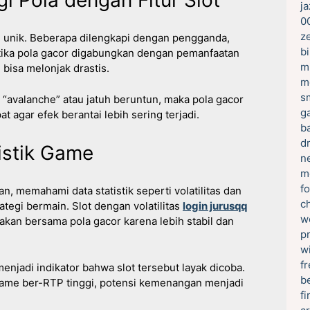
j
0
z
ng unik. Beberapa dilengkapi dengan pengganda,
b
Ketika pola gacor digabungkan dengan pemanfaatan
m
 bisa melonjak drastis.
m
s
r “avalanche” atau jatuh beruntun, maka pola gacor
ga
 agar efek berantai lebih sering terjadi.
b
d
istik Game
n
m
fo
, memahami data statistik seperti volatilitas dan
c
egi bermain. Slot dengan volatilitas
login jurusqq
w
kan bersama pola gacor karena lebih stabil dan
p
w
f
menjadi indikator bahwa slot tersebut layak dicoba.
b
ame ber-RTP tinggi, potensi kemenangan menjadi
fi