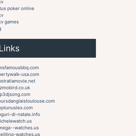
kv
itus poker online
kv
kv games
q
Links
imsfamousbbq.com
ibertywalk-usa.com
ustraliamovie.net
izmobird.co.uk
p3djsong.com
oursdanglaistoulouse.com
eptunuslex.com
guri-di-natale.info
ichelewatch.us
mega--watches.us
reitling-watches.us