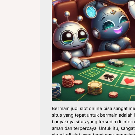
Bermain judi slot online bisa sangat
situs yang tepat untuk bermain adalah
banyaknya situs yang tersedia di inter
aman dan terpercaya. Untuk itu, sanga
situs judi slot yang tepat agar penga