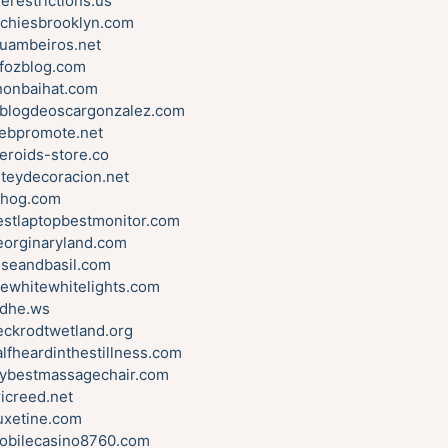
rerestrictions.us
rchiesbrooklyn.com
uambeiros.net
nfozblog.com
honbaihat.com
lblogdeoscargonzalez.com
ebpromote.net
teroids-store.co
rteydecoracion.net
ithog.com
estlaptopbestmonitor.com
eorginaryland.com
oseandbasil.com
hewhitewhitelights.com
tdhe.ws
eckrodtwetland.org
alfheardinthestillness.com
ybestmassagechair.com
ricreed.net
luxetine.com
obilecasino8760.com