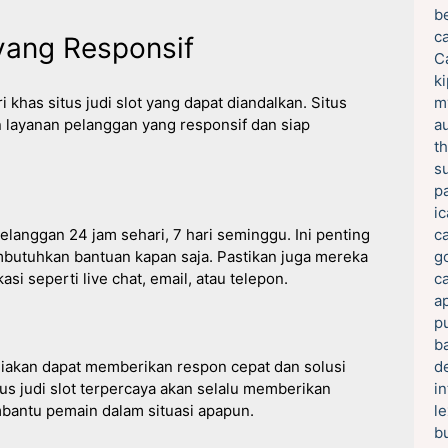
b
c
yang Responsif
C
k
m
 khas situs judi slot yang dapat diandalkan. Situs
a
 layanan pelanggan yang responsif dan siap
t
s
p
i
c
elanggan 24 jam sehari, 7 hari seminggu. Ini penting
g
butuhkan bantuan kapan saja. Pastikan juga mereka
c
i seperti live chat, email, atau telepon.
a
p
b
d
diakan dapat memberikan respon cepat dan solusi
i
s judi slot terpercaya akan selalu memberikan
l
mbantu pemain dalam situasi apapun.
b