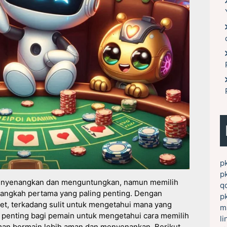
p
p
 menyenangkan dan menguntungkan, namun memilih
q
 langkah pertama yang paling penting. Dengan
p
net, terkadang sulit untuk mengetahui mana yang
m
t penting bagi pemain untuk mengetahui cara memilih
li
laman bermain lebih aman dan menyenankan. Berikut