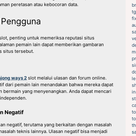
caman peretasan atau kebocoran data.
b
t
f
n Pengguna
a
s
lot, penting untuk memeriksa reputasi situs
v
ngalaman pemain lain dapat memberikan gambaran
d
s situs tersebut.
m
p
s
d
jong ways 2
slot melalui ulasan dan forum online.
l
itif dari pemain lain menandakan bahwa mereka dapat
s
n bermain yang menyenangkan. Anda dapat mencari
i
g independen.
s
c
t
n Negatif
t
san negatif, terutama yang berkaitan dengan masalah
t
salah teknis lainnya. Ulasan negatif bisa menjadi
s