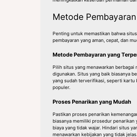
Metode Pembayaran
Penting untuk memastikan bahwa situs 
pembayaran yang aman, cepat, dan mu
Metode Pembayaran yang Terpe
Pilih situs yang menawarkan berbaga
digunakan. Situs yang baik biasanya 
yang sudah terverifikasi, seperti kartu 
populer.
Proses Penarikan yang Mudah
Pastikan proses penarikan kemenangan
biasanya memiliki prosedur penarikan 
biaya yang tidak wajar. Hindari situs 
menawarkan kebijakan yang tidak jelas