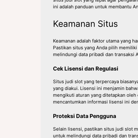
ini adalah panduan untuk membantu And
Keamanan Situs
Keamanan adalah faktor utama yang haru
Pastikan situs yang Anda pilih memil
melindungi data pribadi dan transaksi 
Cek Lisensi dan Regulasi
Situs judi slot yang terpercaya biasany
yang diakui. Lisensi ini menjamin bahw
mengikuti aturan yang ditetapkan oleh o
mencantumkan informasi lisensi ini de
Proteksi Data Pengguna
Selain lisensi, pastikan situs judi sl
untuk melindungi data pribadi dan trans