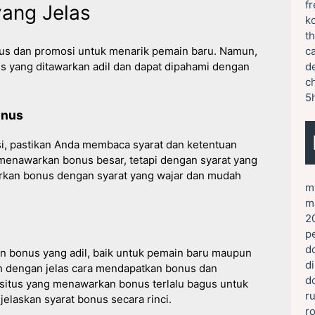
f
ang Jelas
k
t
c
nus dan promosi untuk menarik pemain baru. Namun,
d
 yang ditawarkan adil dan dapat dipahami dengan
ch
5
onus
, pastikan Anda membaca syarat dan ketentuan
 menawarkan bonus besar, tetapi dengan syarat yang
warkan bonus dengan syarat yang wajar dan mudah
m
m
2
n
p
d
n bonus yang adil, baik untuk pemain baru maupun
d
n dengan jelas cara mendapatkan bonus dan
d
 situs yang menawarkan bonus terlalu bagus untuk
r
elaskan syarat bonus secara rinci.
r