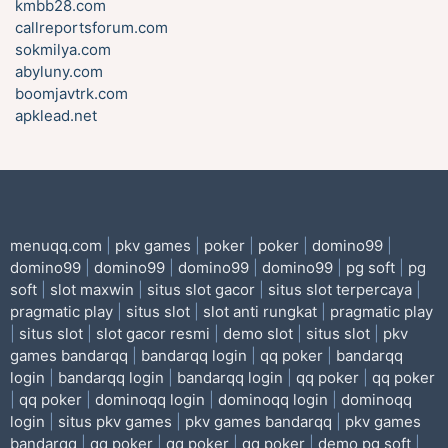
kmbb28.com
callreportsforum.com
sokmilya.com
abyluny.com
boomjavtrk.com
apklead.net
menuqq.com
|
pkv games
|
poker
|
poker
|
domino99
|
domino99
|
domino99
|
domino99
|
domino99
|
pg soft
|
pg
soft
|
slot maxwin
|
situs slot gacor
|
situs slot terpercaya
|
pragmatic play
|
situs slot
|
slot anti rungkat
|
pragmatic play
|
situs slot
|
slot gacor resmi
|
demo slot
|
situs slot
|
pkv
games bandarqq
|
bandarqq login
|
qq poker
|
bandarqq
login
|
bandarqq login
|
bandarqq login
|
qq poker
|
qq poker
|
qq poker
|
dominoqq login
|
dominoqq login
|
dominoqq
login
|
situs pkv games
|
pkv games bandarqq
|
pkv games
bandarqq
|
qq poker
|
qq poker
|
qq poker
|
demo pg soft
|