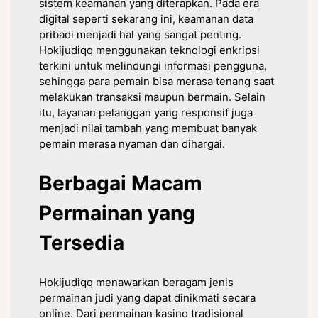
sistem keamanan yang diterapkan. Pada era
digital seperti sekarang ini, keamanan data
pribadi menjadi hal yang sangat penting.
Hokijudiqq menggunakan teknologi enkripsi
terkini untuk melindungi informasi pengguna,
sehingga para pemain bisa merasa tenang saat
melakukan transaksi maupun bermain. Selain
itu, layanan pelanggan yang responsif juga
menjadi nilai tambah yang membuat banyak
pemain merasa nyaman dan dihargai.
Berbagai Macam
Permainan yang
Tersedia
Hokijudiqq menawarkan beragam jenis
permainan judi yang dapat dinikmati secara
online. Dari permainan kasino tradisional