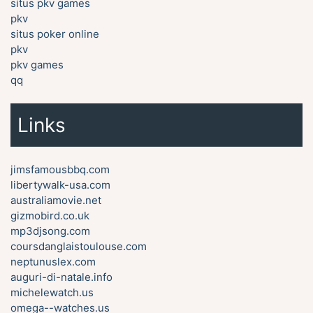
situs pkv games
pkv
situs poker online
pkv
pkv games
qq
Links
jimsfamousbbq.com
libertywalk-usa.com
australiamovie.net
gizmobird.co.uk
mp3djsong.com
coursdanglaistoulouse.com
neptunuslex.com
auguri-di-natale.info
michelewatch.us
omega--watches.us