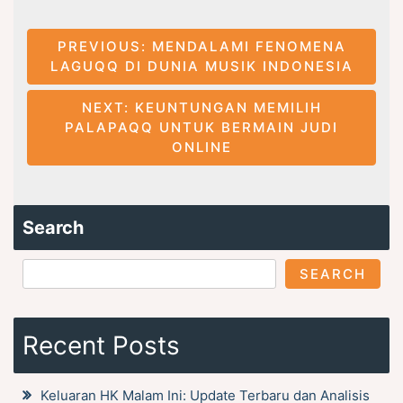
Post
PREVIOUS:
MENDALAMI FENOMENA
LAGUQQ DI DUNIA MUSIK INDONESIA
navigation
NEXT:
KEUNTUNGAN MEMILIH
PALAPAQQ UNTUK BERMAIN JUDI
ONLINE
Search
SEARCH
Recent Posts
Keluaran HK Malam Ini: Update Terbaru dan Analisis