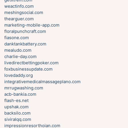
weactinfo.com
meshingsocial.com
thearguer.com
marketing-mobile-app.com
floralpunchcraft.com
fiasone.com
danktankbattery.com
mealudo.com
charlie-day.com
livedirectbettingpoker.com
foxbusinessupdate.com
lovedaddy.org
integrativemedicalmassageplano.com
mrrugwashing.com
acb-bankia.com
flash-es.net
upshak.com
backsilo.com
siviralqq.com
impressionresorthoian.com