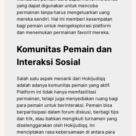
yang dapat digunakan untuk mencoba
permainan tanpa harus mengeluarkan uang
mereka sendiri. Hal ini memberi kesempatan
bagi pemain untuk mengeksplorasi platform
dan menemukan permainan favorit mereka.
Komunitas Pemain dan
Interaksi Sosial
Salah satu aspek menarik dari Hokijudiqq
adalah adanya komunitas pemain yang aktif.
Platform ini tidak hanya memfasilitasi
permainan, tetapi juga menyediakan ruang bagi
para pemain untuk berinteraksi. Pemain bisa
berpartisipasi dalam forum diskusi, berbagi tips
dan trik, atau bahkan mengikuti turnamen yang
diselenggarakan oleh Hokijudiqq. Ini
menciptakan rasa kebersamaan di antara para