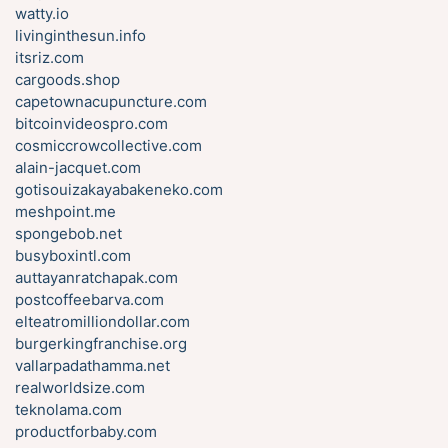
watty.io
livinginthesun.info
itsriz.com
cargoods.shop
capetownacupuncture.com
bitcoinvideospro.com
cosmiccrowcollective.com
alain-jacquet.com
gotisouizakayabakeneko.com
meshpoint.me
spongebob.net
busyboxintl.com
auttayanratchapak.com
postcoffeebarva.com
elteatromilliondollar.com
burgerkingfranchise.org
vallarpadathamma.net
realworldsize.com
teknolama.com
productforbaby.com