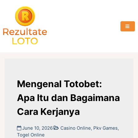
Skip
to
content
Gunakan E-Wallet DANA untuk deposit pulsa murah dan
Slot Gacor di Situs Judi
mainkan slot gacor dengan kemudahan di situs judi
terpercaya.
dengan Deposit Pulsa Murah
dan E-Wallet DANA
Mengenal Totobet:
Apa Itu dan Bagaimana
Cara Kerjanya
June 10, 2026
Casino Online
,
Pkv Games
,
Togel Online