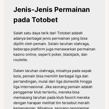
Jenis-Jenis Permainan
pada Totobet
Salah satu daya tarik dari Totobet adalah
adanya berbagai jenis permainan yang bisa
dipilih oleh pemain. Selain taruhan olahraga,
beberapa platform juga menawarkan permainan
kasino online, seperti poker, blackjack, dan
roulette.
Dalam taruhan olahraga, misalnya pada sepak
bola, pemain bisa memilih berbagai liga dan
pertandingan, mulai dari liga domestik hingga
liga internasional. Jika seorang pemain adalah
penggemar klub tertentu, mereka bisa
memasang taruhan pada klub favorit mereka
dengan harapan melihat tim tersebut meraih
kemenangan. Misalnya, seorang penggemar