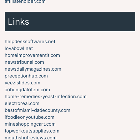
affiliateholder.com
Links
helpdesksoftwares.net
lovabowl.net
homeimprovementit.com
newstribunal.com
newsdailymagazines.com
preceptionhub.com
yeezislides.com
aobongdatotem.com
home-remedies-yeast-infection.com
electroreal.com
bestofmiami-dadecounty.com
ifoodieonyoutube.com
mineshoppingcart.com
topworkoutsupplies.com
mouthshutreviews.com