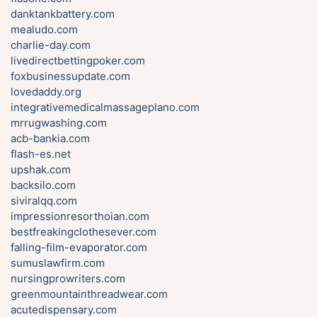
danktankbattery.com
mealudo.com
charlie-day.com
livedirectbettingpoker.com
foxbusinessupdate.com
lovedaddy.org
integrativemedicalmassageplano.com
mrrugwashing.com
acb-bankia.com
flash-es.net
upshak.com
backsilo.com
siviralqq.com
impressionresorthoian.com
bestfreakingclothesever.com
falling-film-evaporator.com
sumuslawfirm.com
nursingprowriters.com
greenmountainthreadwear.com
acutedispensary.com