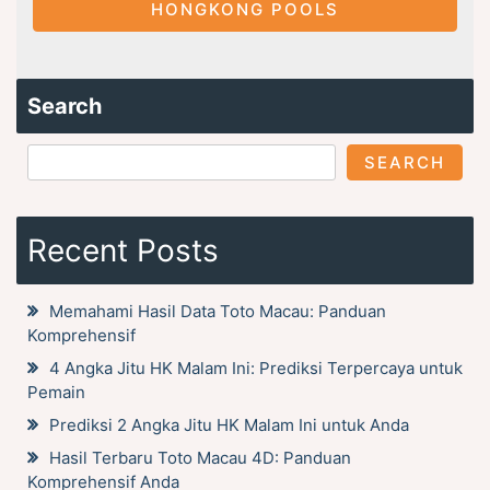
HONGKONG POOLS
Search
SEARCH
Recent Posts
Memahami Hasil Data Toto Macau: Panduan
Komprehensif
4 Angka Jitu HK Malam Ini: Prediksi Terpercaya untuk
Pemain
Prediksi 2 Angka Jitu HK Malam Ini untuk Anda
Hasil Terbaru Toto Macau 4D: Panduan
Komprehensif Anda