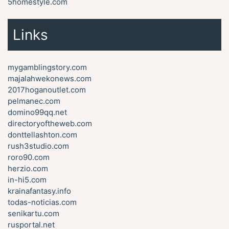
5homestyle.com
Links
mygamblingstory.com
majalahwekonews.com
2017hoganoutlet.com
pelmanec.com
domino99qq.net
directoryoftheweb.com
donttellashton.com
rush3studio.com
roro90.com
herzio.com
in-hi5.com
krainafantasy.info
todas-noticias.com
senikartu.com
rusportal.net