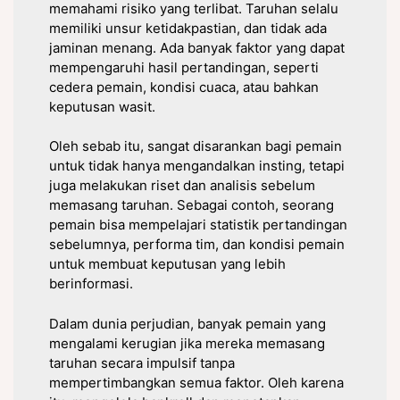
memahami risiko yang terlibat. Taruhan selalu
memiliki unsur ketidakpastian, dan tidak ada
jaminan menang. Ada banyak faktor yang dapat
mempengaruhi hasil pertandingan, seperti
cedera pemain, kondisi cuaca, atau bahkan
keputusan wasit.
Oleh sebab itu, sangat disarankan bagi pemain
untuk tidak hanya mengandalkan insting, tetapi
juga melakukan riset dan analisis sebelum
memasang taruhan. Sebagai contoh, seorang
pemain bisa mempelajari statistik pertandingan
sebelumnya, performa tim, dan kondisi pemain
untuk membuat keputusan yang lebih
berinformasi.
Dalam dunia perjudian, banyak pemain yang
mengalami kerugian jika mereka memasang
taruhan secara impulsif tanpa
mempertimbangkan semua faktor. Oleh karena