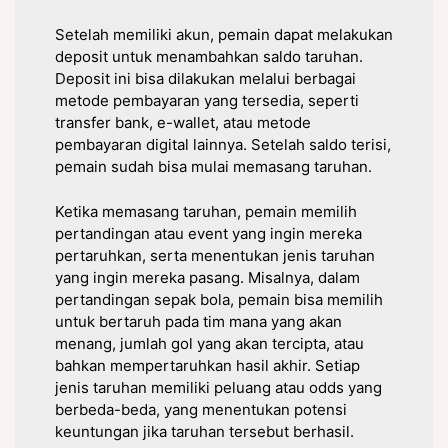
Setelah memiliki akun, pemain dapat melakukan
deposit untuk menambahkan saldo taruhan.
Deposit ini bisa dilakukan melalui berbagai
metode pembayaran yang tersedia, seperti
transfer bank, e-wallet, atau metode
pembayaran digital lainnya. Setelah saldo terisi,
pemain sudah bisa mulai memasang taruhan.
Ketika memasang taruhan, pemain memilih
pertandingan atau event yang ingin mereka
pertaruhkan, serta menentukan jenis taruhan
yang ingin mereka pasang. Misalnya, dalam
pertandingan sepak bola, pemain bisa memilih
untuk bertaruh pada tim mana yang akan
menang, jumlah gol yang akan tercipta, atau
bahkan mempertaruhkan hasil akhir. Setiap
jenis taruhan memiliki peluang atau odds yang
berbeda-beda, yang menentukan potensi
keuntungan jika taruhan tersebut berhasil.