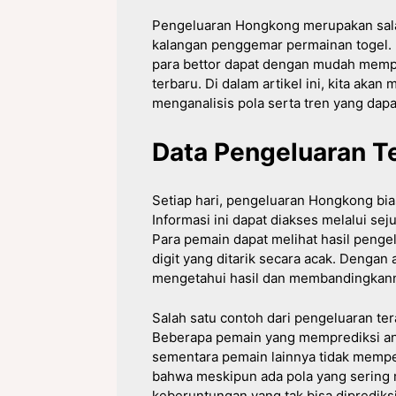
Pengeluaran Hongkong merupakan salah
kalangan penggemar permainan togel. 
para bettor dapat dengan mudah mempe
terbaru. Di dalam artikel ini, kita ak
menganalisis pola serta tren yang da
Data Pengeluaran Te
Setiap hari, pengeluaran Hongkong bi
Informasi ini dapat diakses melalui sej
Para pemain dapat melihat hasil penge
digit yang ditarik secara acak. Dengan
mengetahui hasil dan membandingkan
Salah satu contoh dari pengeluaran te
Beberapa pemain yang memprediksi an
sementara pemain lainnya tidak memper
bahwa meskipun ada pola yang sering 
keberuntungan yang tak bisa diprediksi