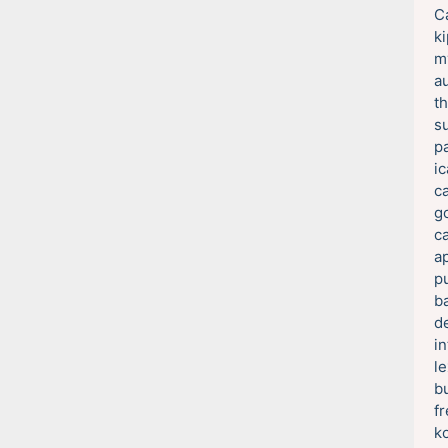
C
k
m
a
t
s
p
i
c
g
c
a
p
b
d
i
l
b
f
k