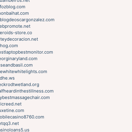
uambeiros.net
nfozblog.com
honbaihat.com
lblogdeoscargonzalez.com
ebpromote.net
teroids-store.co
rteydecoracion.net
ithog.com
estlaptopbestmonitor.com
eorginaryland.com
oseandbasil.com
hewhitewhitelights.com
tdhe.ws
eckrodtwetland.org
alfheardinthestillness.com
ybestmassagechair.com
ricreed.net
luxetine.com
obilecasino8760.com
etqq3.net
asinoloans5.us