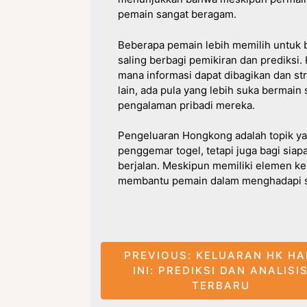
pemain sangat beragam.
Beberapa pemain lebih memilih untuk 
saling berbagi pemikiran dan prediksi. 
mana informasi dapat dibagikan dan stra
lain, ada pula yang lebih suka bermain
pengalaman pribadi mereka.
Pengeluaran Hongkong adalah topik yan
penggemar togel, tetapi juga bagi sia
berjalan. Meskipun memiliki elemen keb
membantu pemain dalam menghadapi set
Post
PREVIOUS:
KELUARAN HK HA
INI: PREDIKSI DAN ANALISI
navigation
TERBARU