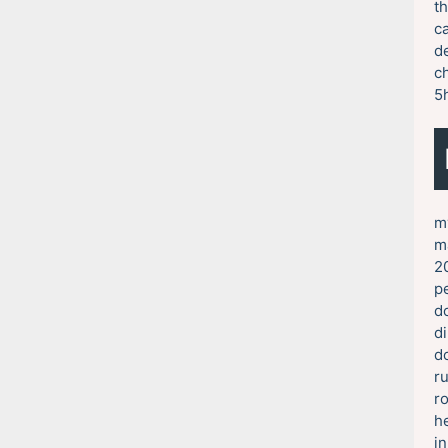
t
c
d
ch
5
m
m
2
p
d
d
d
r
r
h
i