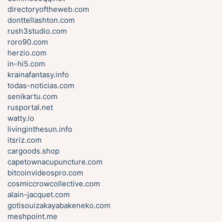
directoryoftheweb.com
donttellashton.com
rush3studio.com
roro90.com
herzio.com
in-hi5.com
krainafantasy.info
todas-noticias.com
senikartu.com
rusportal.net
watty.io
livinginthesun.info
itsriz.com
cargoods.shop
capetownacupuncture.com
bitcoinvideospro.com
cosmiccrowcollective.com
alain-jacquet.com
gotisouizakayabakeneko.com
meshpoint.me