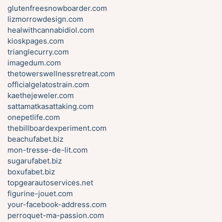
glutenfreesnowboarder.com
lizmorrowdesign.com
healwithcannabidiol.com
kioskpages.com
trianglecurry.com
imagedum.com
thetowerswellnessretreat.com
officialgelatostrain.com
kaethejeweler.com
sattamatkasattaking.com
onepetlife.com
thebillboardexperiment.com
beachufabet.biz
mon-tresse-de-lit.com
sugarufabet.biz
boxufabet.biz
topgearautoservices.net
figurine-jouet.com
your-facebook-address.com
perroquet-ma-passion.com