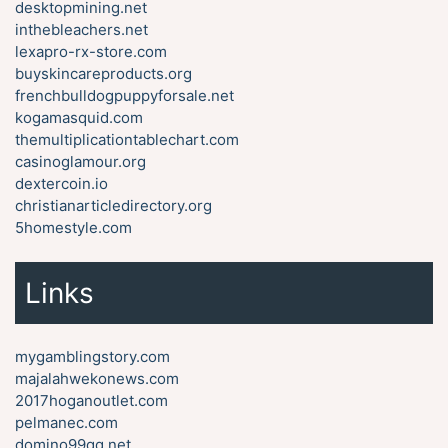
desktopmining.net
inthebleachers.net
lexapro-rx-store.com
buyskincareproducts.org
frenchbulldogpuppyforsale.net
kogamasquid.com
themultiplicationtablechart.com
casinoglamour.org
dextercoin.io
christianarticledirectory.org
5homestyle.com
Links
mygamblingstory.com
majalahwekonews.com
2017hoganoutlet.com
pelmanec.com
domino99qq.net