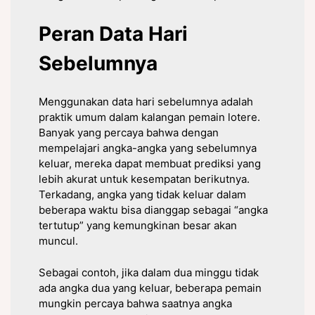
Peran Data Hari
Sebelumnya
Menggunakan data hari sebelumnya adalah
praktik umum dalam kalangan pemain lotere.
Banyak yang percaya bahwa dengan
mempelajari angka-angka yang sebelumnya
keluar, mereka dapat membuat prediksi yang
lebih akurat untuk kesempatan berikutnya.
Terkadang, angka yang tidak keluar dalam
beberapa waktu bisa dianggap sebagai “angka
tertutup” yang kemungkinan besar akan
muncul.
Sebagai contoh, jika dalam dua minggu tidak
ada angka dua yang keluar, beberapa pemain
mungkin percaya bahwa saatnya angka