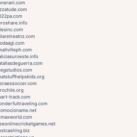
nnerani.com
azzatude.com
022pa.com
eroshare.info
ilesinc.com
ilaretreatnz.com
odaagi.com
mallvilleph.com
liciasuroeste.info
atallasdeguerra.com
regstudios.com
eatstuffhelpskids.org
oraessoccer.com
rochile.org
hart-track.com
onderfultraveling.com
romocioname.net
imaxworld.com
reeonlinecricketgames.net
estcashing.biz