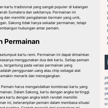
 kartu tradisional yang sangat populer di kalangan
erah Sumatera dan sekitarnya. Permainan ini
ng dan memiliki pengalaman bermain yang unik,
an. Sakong tidak hanya sekadar permainan, tetapi
 membangun hubungan antar pemain.
an Permainan
etumpuk kartu remi. Permainan ini dapat dimainkan
biasanya menggunakan dua dek kartu. Setiap pemain
u, tergantung pada variasi permainan yang
 adalah penggunaan uang atau chip sebagai alat
 semakin menarik dan menegangkan.
p
p
. Pemain harus mengandalkan kombinasi kartu yang
q
ainan. Dalam Sakong, kartu dengan angka tertinggi
p
ara kartu dengan angka lebih rendah memiliki
m
nan ini, keterampilan pemain dalam membaca situasi
li
at penting. Contoh menarik dari permainan ini