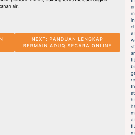
fi
tanah air.
a
m
i
c
e
N
NEXT:
PANDUAN LENGKAP
w
BERMAIN ADUQ SECARA ONLINE
s
a
f
b
g
r
t
a
h
h
m
e
f
m