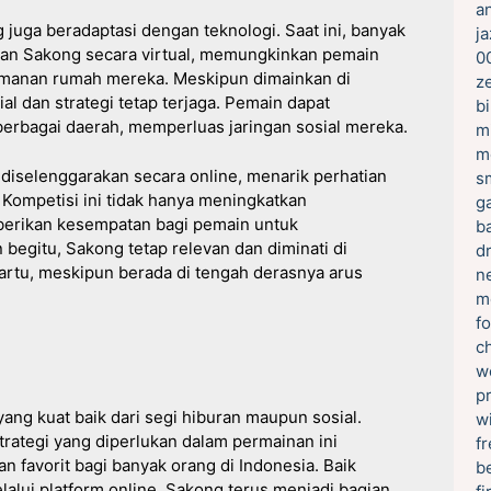
a
uga beradaptasi dengan teknologi. Saat ini, banyak
j
nan Sakong secara virtual, memungkinkan pemain
0
amanan rumah mereka. Meskipun dimainkan di
z
ial dan strategi tetap terjaga. Pemain dapat
b
berbagai daerah, memperluas jaringan sosial mereka.
m
m
diselenggarakan secara online, menarik perhatian
s
 Kompetisi ini tidak hanya meningkatkan
ga
berikan kesempatan bagi pemain untuk
b
egitu, Sakong tetap relevan dan diminati di
d
rtu, meskipun berada di tengah derasnya arus
n
m
fo
c
w
p
ang kuat baik dari segi hiburan maupun sosial.
w
rategi yang diperlukan dalam permainan ini
f
n favorit bagi banyak orang di Indonesia. Baik
b
lui platform online, Sakong terus menjadi bagian