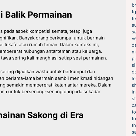
b
t
i Balik Permainan
f
a
 pada aspek kompetisi semata, tetapi juga
s
gnifikan. Banyak orang berkumpul untuk bermain
v
rti kafe atau rumah teman. Dalam konteks ini,
d
mempererat hubungan antarteman atau keluarga.
m
awa sering kali menghiasi setiap sesi permainan.
p
s
sering dijadikan waktu untuk berkumpul dan
d
n berlama-lama bermain sambil menikmati hidangan
l
ng semakin mempererat ikatan antar mereka. Dalam
s
sarana untuk bersenang-senang daripada sekadar
i
s
c
t
inan Sakong di Era
t
t
s