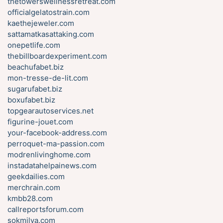
thetowerswellnessretreat.com
officialgelatostrain.com
kaethejeweler.com
sattamatkasattaking.com
onepetlife.com
thebillboardexperiment.com
beachufabet.biz
mon-tresse-de-lit.com
sugarufabet.biz
boxufabet.biz
topgearautoservices.net
figurine-jouet.com
your-facebook-address.com
perroquet-ma-passion.com
modrenlivinghome.com
instadatahelpainews.com
geekdailies.com
merchrain.com
kmbb28.com
callreportsforum.com
sokmilya.com