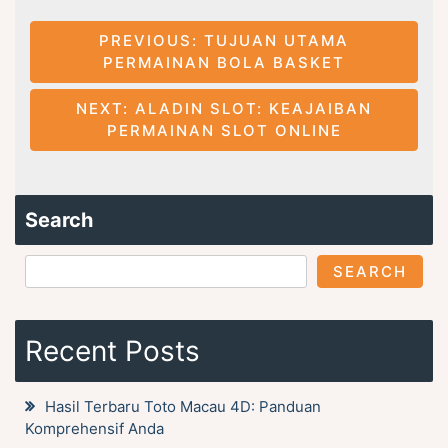
Post
PREVIOUS:
TUJUAN UTAMA
PERMAINAN BOLA BASKET
navigation
NEXT:
ALADIN SLOT: KEAJAIBAN
PERMAINAN SLOT ONLINE
Search
SEARCH
Recent Posts
Hasil Terbaru Toto Macau 4D: Panduan
Komprehensif Anda