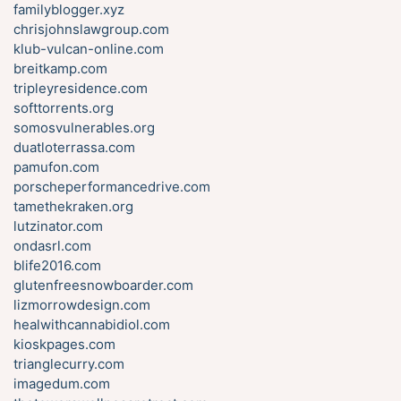
familyblogger.xyz
chrisjohnslawgroup.com
klub-vulcan-online.com
breitkamp.com
tripleyresidence.com
softtorrents.org
somosvulnerables.org
duatloterrassa.com
pamufon.com
porscheperformancedrive.com
tamethekraken.org
lutzinator.com
ondasrl.com
blife2016.com
glutenfreesnowboarder.com
lizmorrowdesign.com
healwithcannabidiol.com
kioskpages.com
trianglecurry.com
imagedum.com