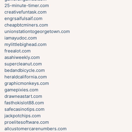
25-minute-timer.com
creativefuntask.com
engrsaifulsaif.com
cheapbtcminers.com
unionstationtogeorgetown.com
iamayudoc.com
mylittlebighead.com
freealot.com
asahiweekly.com
supercleanut.com
bedandbicycle.com
heraldcalifornia.com
graphicmonkeys.com
gamepixies.com
drawneastart.com
fasthokislot88.com
safecasinotips.com
jackpotchips.com
proelitesoftware.com
allcustomercarenumbers.com