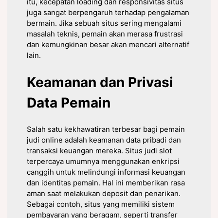
itu, kecepatan loading dan responsivitas situs
juga sangat berpengaruh terhadap pengalaman
bermain. Jika sebuah situs sering mengalami
masalah teknis, pemain akan merasa frustrasi
dan kemungkinan besar akan mencari alternatif
lain.
Keamanan dan Privasi
Data Pemain
Salah satu kekhawatiran terbesar bagi pemain
judi online adalah keamanan data pribadi dan
transaksi keuangan mereka. Situs judi slot
terpercaya umumnya menggunakan enkripsi
canggih untuk melindungi informasi keuangan
dan identitas pemain. Hal ini memberikan rasa
aman saat melakukan deposit dan penarikan.
Sebagai contoh, situs yang memiliki sistem
pembayaran yang beragam, seperti transfer