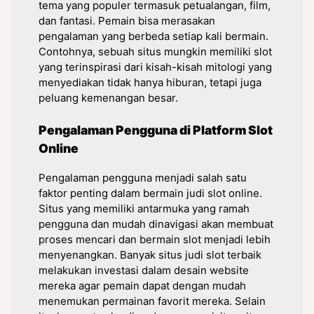
tema yang populer termasuk petualangan, film,
dan fantasi. Pemain bisa merasakan
pengalaman yang berbeda setiap kali bermain.
Contohnya, sebuah situs mungkin memiliki slot
yang terinspirasi dari kisah-kisah mitologi yang
menyediakan tidak hanya hiburan, tetapi juga
peluang kemenangan besar.
Pengalaman Pengguna di Platform Slot
Online
Pengalaman pengguna menjadi salah satu
faktor penting dalam bermain judi slot online.
Situs yang memiliki antarmuka yang ramah
pengguna dan mudah dinavigasi akan membuat
proses mencari dan bermain slot menjadi lebih
menyenangkan. Banyak situs judi slot terbaik
melakukan investasi dalam desain website
mereka agar pemain dapat dengan mudah
menemukan permainan favorit mereka. Selain