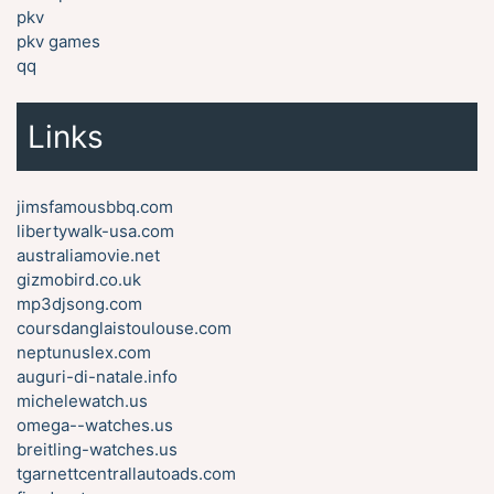
pkv
pkv games
qq
Links
jimsfamousbbq.com
libertywalk-usa.com
australiamovie.net
gizmobird.co.uk
mp3djsong.com
coursdanglaistoulouse.com
neptunuslex.com
auguri-di-natale.info
michelewatch.us
omega--watches.us
breitling-watches.us
tgarnettcentrallautoads.com