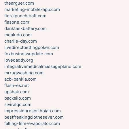
thearguer.com
marketing-mobile-app.com
floralpunchcraft.com
fiasone.com
danktankbattery.com
mealudo.com
charlie-day.com
livedirectbettingpoker.com
foxbusinessupdate.com
lovedaddy.org
integrativemedicalmassageplano.com
mrrugwashing.com
acb-bankia.com
flash-es.net
upshak.com
backsilo.com
siviralqq.com
impressionresorthoian.com
bestfreakingclothesever.com
falling-film-evaporator.com