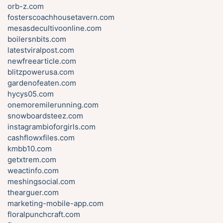
orb-z.com
fosterscoachhousetavern.com
mesasdecultivoonline.com
boilersnbits.com
latestviralpost.com
newfreearticle.com
blitzpowerusa.com
gardenofeaten.com
hycys05.com
onemoremilerunning.com
snowboardsteez.com
instagrambioforgirls.com
cashflowxfiles.com
kmbb10.com
getxtrem.com
weactinfo.com
meshingsocial.com
thearguer.com
marketing-mobile-app.com
floralpunchcraft.com