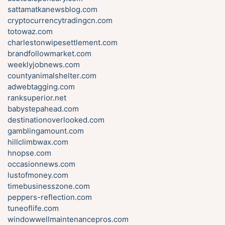
sattamatkanewsblog.com
cryptocurrencytradingcn.com
totowaz.com
charlestonwipesettlement.com
brandfollowmarket.com
weeklyjobnews.com
countyanimalshelter.com
adwebtagging.com
ranksuperior.net
babystepahead.com
destinationoverlooked.com
gamblingamount.com
hillclimbwax.com
hnopse.com
occasionnews.com
lustofmoney.com
timebusinesszone.com
peppers-reflection.com
tuneoflife.com
windowwellmaintenancepros.com