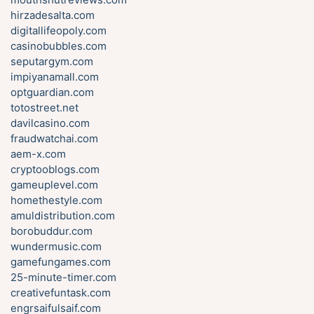
hirzadesalta.com
digitallifeopoly.com
casinobubbles.com
seputargym.com
impiyanamall.com
optguardian.com
totostreet.net
davilcasino.com
fraudwatchai.com
aem-x.com
cryptooblogs.com
gameuplevel.com
homethestyle.com
amuldistribution.com
borobuddur.com
wundermusic.com
gamefungames.com
25-minute-timer.com
creativefuntask.com
engrsaifulsaif.com