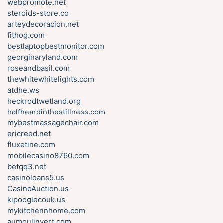
webpromote.net
steroids-store.co
arteydecoracion.net
fithog.com
bestlaptopbestmonitor.com
georginaryland.com
roseandbasil.com
thewhitewhitelights.com
atdhe.ws
heckrodtwetland.org
halfheardinthestillness.com
mybestmassagechair.com
ericreed.net
fluxetine.com
mobilecasino8760.com
betqq3.net
casinoloans5.us
CasinoAuction.us
kipooglecouk.us
mykitchennhome.com
aumoulinvert.com