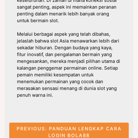
keseluruhan. Di zaman di mana koneksi sosial
sangat penting, aspek ini memainkan peranan
penting dalam menarik lebih banyak orang
untuk bermain slot.
Melalui berbagai aspek yang telah dibahas,
jelaslah bahwa slot Asia menawarkan lebih dari
sekadar hiburan. Dengan budaya yang kaya,
fitur inovatif, dan pengalaman bermain yang
mengesankan, mereka menjadi pilihan utama di
kalangan penggemar permainan online. Setiap
pemain memiliki kesempatan untuk
menemukan permainan yang cocok dan
merasakan sensasi menang di dunia slot yang
penuh warna ini.
Post
PREVIOUS:
PANDUAN LENGKAP CARA
LOGIN BOLA88