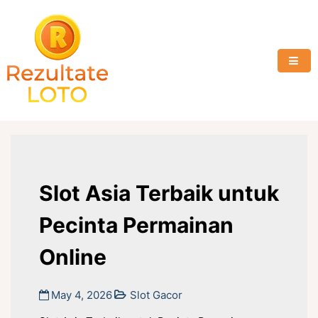
Skip
to
content
Gunakan E-Wallet DANA untuk deposit pulsa murah dan
Slot Gacor di Situs Judi
mainkan slot gacor dengan kemudahan di situs judi
terpercaya.
dengan Deposit Pulsa Murah
dan E-Wallet DANA
Slot Asia Terbaik untuk
Pecinta Permainan
Online
May 4, 2026
Slot Gacor