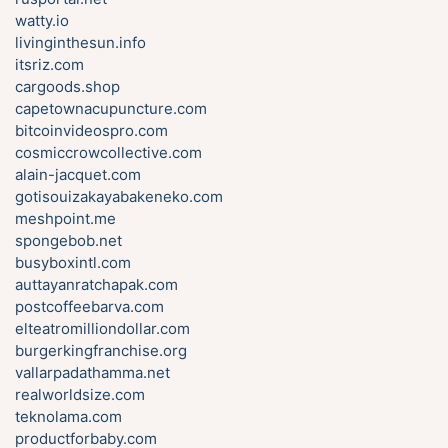
watty.io
livinginthesun.info
itsriz.com
cargoods.shop
capetownacupuncture.com
bitcoinvideospro.com
cosmiccrowcollective.com
alain-jacquet.com
gotisouizakayabakeneko.com
meshpoint.me
spongebob.net
busyboxintl.com
auttayanratchapak.com
postcoffeebarva.com
elteatromilliondollar.com
burgerkingfranchise.org
vallarpadathamma.net
realworldsize.com
teknolama.com
productforbaby.com