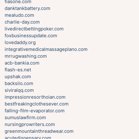
fiasone.com
danktankbattery.com
mealudo.com
charlie-day.com
livedirectbettingpoker.com
foxbusinessupdate.com
lovedaddy.org
integrativemedicalmassageplano.com
mrrugwashing.com
acb-bankia.com
flash-es.net
upshak.com
backsilo.com
siviralqq.com
impressionresorthoian.com
bestfreakingclothesever.com
falling-film-evaporator.com
sumuslawfirm.com
nursingprowriters.com
greenmountainthreadwear.com
acutedispensary.com