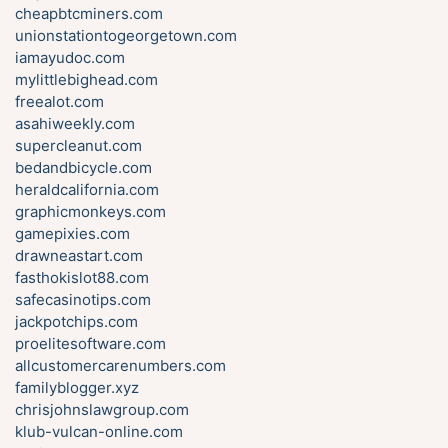
cheapbtcminers.com
unionstationtogeorgetown.com
iamayudoc.com
mylittlebighead.com
freealot.com
asahiweekly.com
supercleanut.com
bedandbicycle.com
heraldcalifornia.com
graphicmonkeys.com
gamepixies.com
drawneastart.com
fasthokislot88.com
safecasinotips.com
jackpotchips.com
proelitesoftware.com
allcustomercarenumbers.com
familyblogger.xyz
chrisjohnslawgroup.com
klub-vulcan-online.com