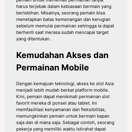
harus terjebak dalam kebiasaan bermain yang
berlebihan. Misalnya, seorang pemain bisa
menetapkan batas kemenangan dan kerugian
sebelum memulai permainan sehingga ia dapat
berhenti saat merasa sudah mencapai target
yang ditentukan.
Kemudahan Akses dan
Permainan Mobile
Dengan kemajuan teknologi, akses ke slot Asia
menjadi lebih mudah berkat platform mobile.
Kini, pemain dapat menikmati permainan slot
favorit mereka di ponsel atau tablet. Ini
memfasilitasi kenyamanan dan fleksibilitas,
memungkinkan pemain untuk bermain kapan
saja dan di mana saja. Sebagai contoh, seorang
pekerja yang memiliki waktu istirahat dapat