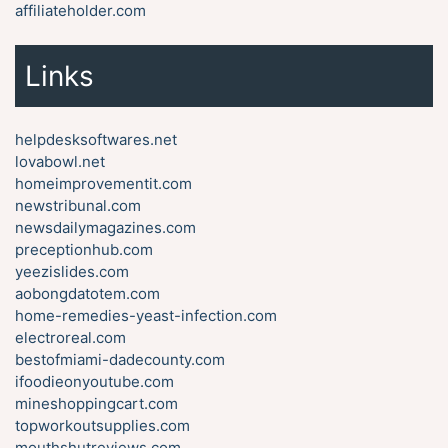
affiliateholder.com
Links
helpdesksoftwares.net
lovabowl.net
homeimprovementit.com
newstribunal.com
newsdailymagazines.com
preceptionhub.com
yeezislides.com
aobongdatotem.com
home-remedies-yeast-infection.com
electroreal.com
bestofmiami-dadecounty.com
ifoodieonyoutube.com
mineshoppingcart.com
topworkoutsupplies.com
mouthshutreviews.com