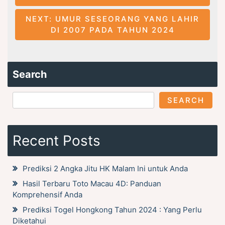
navigation
NEXT:
UMUR SESEORANG YANG LAHIR
DI 2007 PADA TAHUN 2024
Search
SEARCH
Recent Posts
Prediksi 2 Angka Jitu HK Malam Ini untuk Anda
Hasil Terbaru Toto Macau 4D: Panduan
Komprehensif Anda
Prediksi Togel Hongkong Tahun 2024 : Yang Perlu
Diketahui