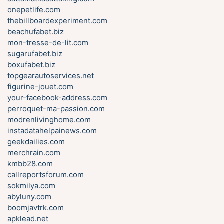
onepetlife.com
thebillboardexperiment.com
beachufabet.biz
mon-tresse-de-lit.com
sugarufabet.biz
boxufabet.biz
topgearautoservices.net
figurine-jouet.com
your-facebook-address.com
perroquet-ma-passion.com
modrenlivinghome.com
instadatahelpainews.com
geekdailies.com
merchrain.com
kmbb28.com
callreportsforum.com
sokmilya.com
abyluny.com
boomjavtrk.com
apklead.net