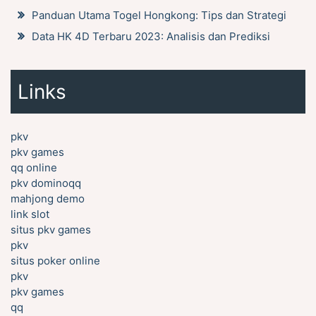
Panduan Utama Togel Hongkong: Tips dan Strategi
Data HK 4D Terbaru 2023: Analisis dan Prediksi
Links
pkv
pkv games
qq online
pkv dominoqq
mahjong demo
link slot
situs pkv games
pkv
situs poker online
pkv
pkv games
qq