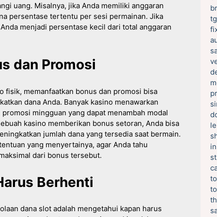
gi uang. Misalnya, jika Anda memiliki anggaran
b
na persentase tertentu per sesi permainan. Jika
t
 Anda menjadi persentase kecil dari total anggaran
f
a
s
s dan Promosi
v
d
m
ino fisik, memanfaatkan bonus dan promosi bisa
p
gkatkan dana Anda. Banyak kasino menawarkan
s
tau promosi mingguan yang dapat menambah modal
d
 sebuah kasino memberikan bonus setoran, Anda bisa
l
ningkatkan jumlah dana yang tersedia saat bermain.
s
tentuan yang menyertainya, agar Anda tahu
i
aksimal dari bonus tersebut.
s
c
t
arus Berhenti
t
t
olaan dana slot adalah mengetahui kapan harus
s