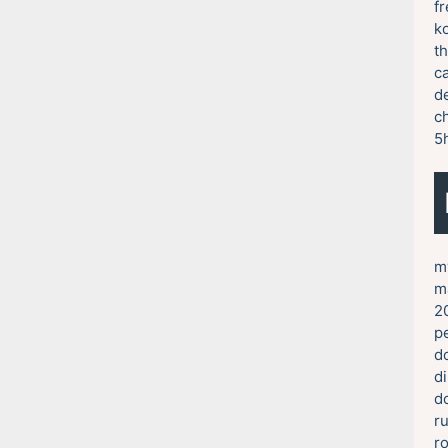
f
k
t
c
d
ch
5
m
m
2
p
d
d
d
r
r