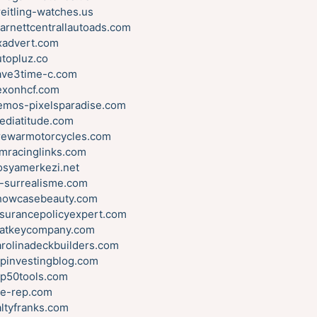
reitling-watches.us
garnettcentrallautoads.com
ixadvert.com
utopluz.co
ave3time-c.com
exonhcf.com
emos-pixelsparadise.com
ediatitude.com
rewarmotorcycles.com
imracinglinks.com
osyamerkezi.net
e-surrealisme.com
howcasebeauty.com
nsurancepolicyexpert.com
tatkeycompany.com
arolinadeckbuilders.com
opinvestingblog.com
op50tools.com
he-rep.com
altyfranks.com