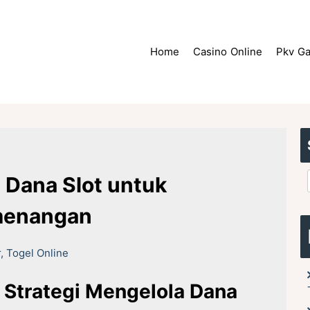
Home
Casino Online
Pkv G
urah dan mainkan slot gacor dengan kemudahan di situs judi te
udi dengan Deposit Pulsa Mura
 Dana Slot untuk
menangan
r
,
Togel Online
 Strategi Mengelola Dana