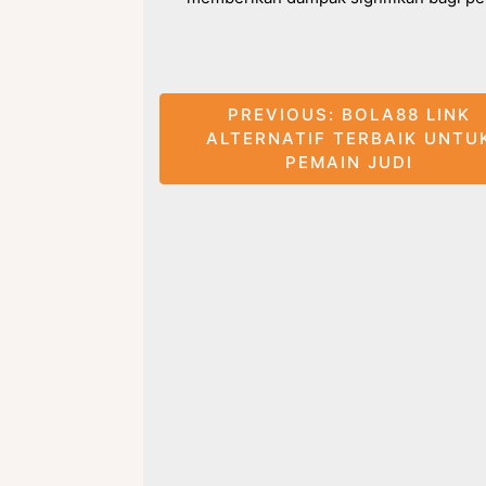
Post
PREVIOUS:
BOLA88 LINK
ALTERNATIF TERBAIK UNTU
navigation
PEMAIN JUDI