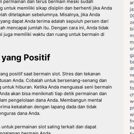
am permainan dan terus bermain meski sudah
a
 untuk memiliki sikap disiplin dan berhenti jika Anda
j
lah ditetapkan sebelumnya. Misalnya, jika Anda
0
ang dapat Anda terima adalah sepuluh persen dari
z
lah mencapai jumlah itu. Dengan cara ini, Anda tidak
b
pi juga memiliki waktu dan ruang untuk bermain di
m
m
s
ga
ang Positif
b
d
ang positif saat bermain slot. Stres dan tekanan
n
tusan Anda. Cobalah untuk bersenang-senang dan
m
g untuk hiburan. Ketika Anda menguasai seni bermain
fo
 Anda akan bisa menikmati tiap detik permainan dan
c
alam pengelolaan dana Anda. Membangun mental
w
rima kekalahan dengan lapang dada dan tidak
p
enguras dana Anda.
w
f
untuk permainan slot saling terkait dan dapat
b
engalaman bermain Anda.