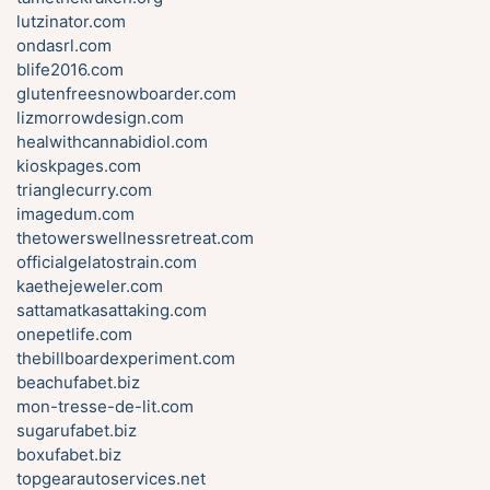
lutzinator.com
ondasrl.com
blife2016.com
glutenfreesnowboarder.com
lizmorrowdesign.com
healwithcannabidiol.com
kioskpages.com
trianglecurry.com
imagedum.com
thetowerswellnessretreat.com
officialgelatostrain.com
kaethejeweler.com
sattamatkasattaking.com
onepetlife.com
thebillboardexperiment.com
beachufabet.biz
mon-tresse-de-lit.com
sugarufabet.biz
boxufabet.biz
topgearautoservices.net