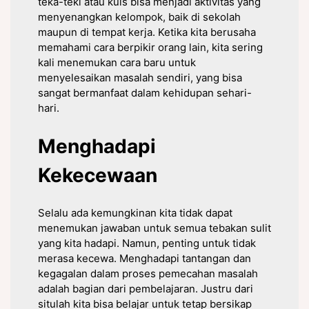
teka-teki atau kuis bisa menjadi aktivitas yang
menyenangkan kelompok, baik di sekolah
maupun di tempat kerja. Ketika kita berusaha
memahami cara berpikir orang lain, kita sering
kali menemukan cara baru untuk
menyelesaikan masalah sendiri, yang bisa
sangat bermanfaat dalam kehidupan sehari-
hari.
Menghadapi
Kekecewaan
Selalu ada kemungkinan kita tidak dapat
menemukan jawaban untuk semua tebakan sulit
yang kita hadapi. Namun, penting untuk tidak
merasa kecewa. Menghadapi tantangan dan
kegagalan dalam proses pemecahan masalah
adalah bagian dari pembelajaran. Justru dari
situlah kita bisa belajar untuk tetap bersikap