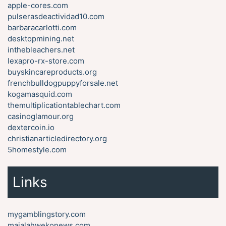
apple-cores.com
pulserasdeactividad10.com
barbaracarlotti.com
desktopmining.net
inthebleachers.net
lexapro-rx-store.com
buyskincareproducts.org
frenchbulldogpuppyforsale.net
kogamasquid.com
themultiplicationtablechart.com
casinoglamour.org
dextercoin.io
christianarticledirectory.org
5homestyle.com
Links
mygamblingstory.com
majalahwekonews.com