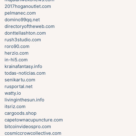
2017hoganoutlet.com
pelmanec.com
domino99qq.net
directoryoftheweb.com
donttellashton.com
rush3studio.com
roro90.com
herzio.com
in-hi5.com
krainafantasy.info
todas-noticias.com
senikartu.com
rusportal.net
watty.io
livinginthesun.info
itsriz.com
cargoods.shop
capetownacupuncture.com
bitcoinvideospro.com
cosmiccrowcollective.com