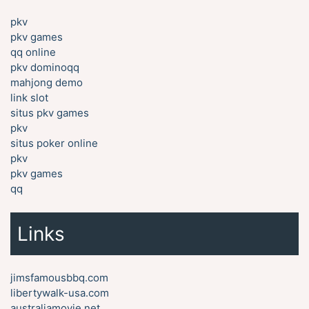
pkv
pkv games
qq online
pkv dominoqq
mahjong demo
link slot
situs pkv games
pkv
situs poker online
pkv
pkv games
qq
Links
jimsfamousbbq.com
libertywalk-usa.com
australiamovie.net