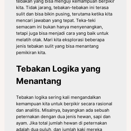
tebakan yang bisa menguji kemampuan berpikir
kita. Tidak jarang, tebakan-tebakan ini terasa
sulit dan bisa bikin pusing, terutama ketika kita
mencari jawaban yang tepat. Teka-teki
semacam ini bukan hanya menyenangkan,
tetapi juga bisa menjadi cara yang baik untuk
melatih otak. Mari kita eksplorasi beberapa
jenis tebakan sulit yang bisa menantang
pemikiran kita.
Tebakan Logika yang
Menantang
Tebakan logika sering kali mengandalkan
kemampuan kita untuk berpikir secara rasional
dan analitis. Misalnya, bayangkan ada sebuah
peternakan dengan dua jenis hewan, sapi dan
ayam. Jika total jumlah hewan di peternakan
adalah dua puluh, dan jumlah kaki mereka