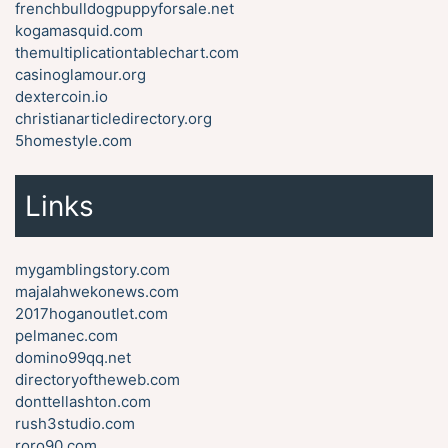
frenchbulldogpuppyforsale.net
kogamasquid.com
themultiplicationtablechart.com
casinoglamour.org
dextercoin.io
christianarticledirectory.org
5homestyle.com
Links
mygamblingstory.com
majalahwekonews.com
2017hoganoutlet.com
pelmanec.com
domino99qq.net
directoryoftheweb.com
donttellashton.com
rush3studio.com
roro90.com