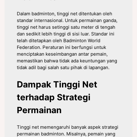
Dalam badminton, tinggi net ditentukan oleh
standar internasional. Untuk permainan ganda,
tinggi net harus setinggi satu meter di tengah
dan sedikit lebih tinggi di sisi luar. Standar ini
telah ditetapkan oleh Badminton World
Federation. Peraturan ini berfungsi untuk
menciptakan keseimbangan antar pemain,
memastikan bahwa tidak ada keuntungan yang
tidak adil bagi salah satu pihak di lapangan.
Dampak Tinggi Net
terhadap Strategi
Permainan
Tinggi net memengaruhi banyak aspek strategi
permainan badminton. Misalnya, pemain yang