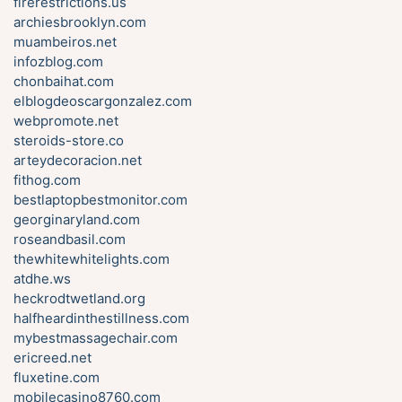
firerestrictions.us
archiesbrooklyn.com
muambeiros.net
infozblog.com
chonbaihat.com
elblogdeoscargonzalez.com
webpromote.net
steroids-store.co
arteydecoracion.net
fithog.com
bestlaptopbestmonitor.com
georginaryland.com
roseandbasil.com
thewhitewhitelights.com
atdhe.ws
heckrodtwetland.org
halfheardinthestillness.com
mybestmassagechair.com
ericreed.net
fluxetine.com
mobilecasino8760.com