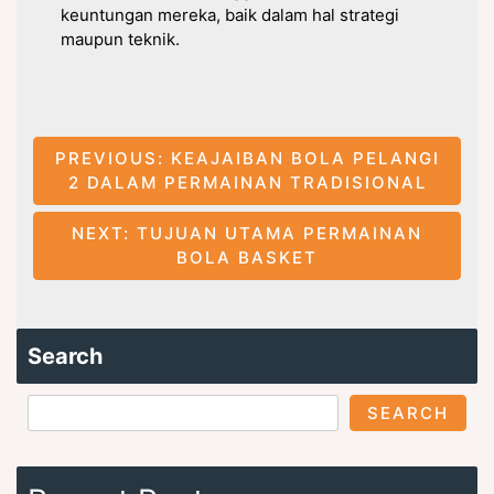
keuntungan mereka, baik dalam hal strategi
maupun teknik.
Post
PREVIOUS:
KEAJAIBAN BOLA PELANGI
2 DALAM PERMAINAN TRADISIONAL
navigation
NEXT:
TUJUAN UTAMA PERMAINAN
BOLA BASKET
Search
SEARCH