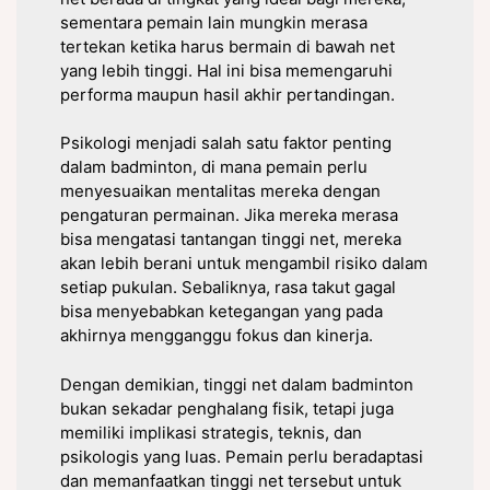
sementara pemain lain mungkin merasa
tertekan ketika harus bermain di bawah net
yang lebih tinggi. Hal ini bisa memengaruhi
performa maupun hasil akhir pertandingan.
Psikologi menjadi salah satu faktor penting
dalam badminton, di mana pemain perlu
menyesuaikan mentalitas mereka dengan
pengaturan permainan. Jika mereka merasa
bisa mengatasi tantangan tinggi net, mereka
akan lebih berani untuk mengambil risiko dalam
setiap pukulan. Sebaliknya, rasa takut gagal
bisa menyebabkan ketegangan yang pada
akhirnya mengganggu fokus dan kinerja.
Dengan demikian, tinggi net dalam badminton
bukan sekadar penghalang fisik, tetapi juga
memiliki implikasi strategis, teknis, dan
psikologis yang luas. Pemain perlu beradaptasi
dan memanfaatkan tinggi net tersebut untuk