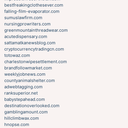
bestfreakingclothesever.com
falling-film-evaporator.com
sumuslawfirm.com
nursingprowriters.com
greenmountainthreadwear.com
acutedispensary.com
sattamatkanewsblog.com
cryptocurrencytradingcn.com
totowaz.com
charlestonwipesettlement.com
brandfollowmarket.com
weeklyjobnews.com
countyanimalshelter.com
adwebtagging.com
ranksuperior.net
babystepahead.com
destinationoverlooked.com
gamblingamount.com
hillclimbwax.com
hnopse.com