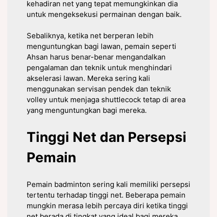
kehadiran net yang tepat memungkinkan dia
untuk mengeksekusi permainan dengan baik.
Sebaliknya, ketika net berperan lebih
menguntungkan bagi lawan, pemain seperti
Ahsan harus benar-benar mengandalkan
pengalaman dan teknik untuk menghindari
akselerasi lawan. Mereka sering kali
menggunakan servisan pendek dan teknik
volley untuk menjaga shuttlecock tetap di area
yang menguntungkan bagi mereka.
Tinggi Net dan Persepsi
Pemain
Pemain badminton sering kali memiliki persepsi
tertentu terhadap tinggi net. Beberapa pemain
mungkin merasa lebih percaya diri ketika tinggi
net berada di tingkat yang ideal bagi mereka,