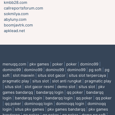
kmbb28.com
callreportsforum.com
sokmilya.com
abyluny.com
boomjavtrk.com
apklead.net
menuqq.com
|
pkv games
|
poker
|
poker
|
domino99
|
domino99
|
domino99
|
domino99
|
domino99
|
pg soft
|
pg
soft
|
slot maxwin
|
situs slot gacor
|
situs slot terpercaya
|
pragmatic play
|
situs slot
|
slot anti rungkat
|
pragmatic play
|
situs slot
|
slot gacor resmi
|
demo slot
|
situs slot
|
pkv
games bandarqq
|
bandarqq login
|
qq poker
|
bandarqq
login
|
bandarqq login
|
bandarqq login
|
qq poker
|
qq poker
|
qq poker
|
dominoqq login
|
dominoqq login
|
dominoqq
login
|
situs pkv games
|
pkv games bandarqq
|
pkv games
bandarqq
|
qq poker
|
qq poker
|
qq poker
|
demo pg soft
|