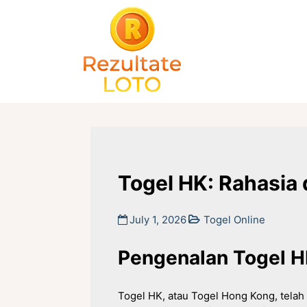
Skip
to
content
Gunakan E-Wallet DANA untuk deposit pulsa m
Slot Gacor di Situs J
Togel HK: Rahasia 
July 1, 2026
Togel Online
Pengenalan Togel 
Togel HK, atau Togel Hong Kong, telah 