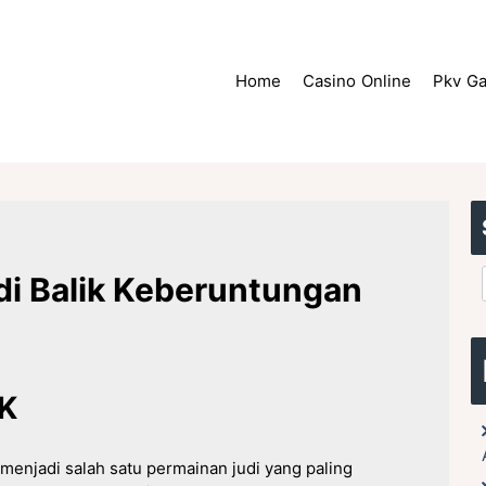
Home
Casino Online
Pkv G
urah dan mainkan slot gacor dengan kemudahan di situs judi te
udi dengan Deposit Pulsa Mura
di Balik Keberuntungan
HK
menjadi salah satu permainan judi yang paling