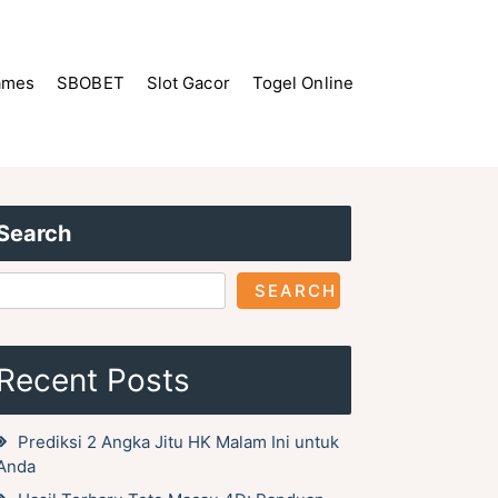
ames
SBOBET
Slot Gacor
Togel Online
rpercaya.
h dan E-Wallet DANA
Search
SEARCH
Recent Posts
Prediksi 2 Angka Jitu HK Malam Ini untuk
Anda