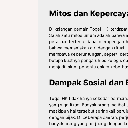
Mitos dan Kepercay
Di kalangan pemain Togel HK, terdapat
Salah satu mitos umum adalah bahwa m
perasaan tertentu dapat mempengaruhi
bahwa memanjakan diri dengan ritual-
membawa keberuntungan, seperti berd
betapa kuatnya pengaruh psikologis da
menjadi faktor penentu dalam keberhas
Dampak Sosial dan
Togel HK tidak hanya sekedar permaina
yang signifikan. Banyak orang melihat
meskipun hal tersebut seringkali beru
dengan bijak. Di beberapa daerah, perj
banyak orang yang berjuang dengan ko