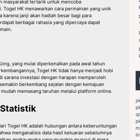
an masyarakat tertarik untuk mencoba
i. Togel HK menawarkan cara permainan yang unik
 karena janji akan hadiah besar bagi para
terdapat berbagai rahasia yang dipercaya dapat
main.
 Kong, yang mulai diperkenalkan pada awal tahun
rkembangannya, Togel HK tidak hanya menjadi hobi
adi sarana investasi dengan harapan memperoleh
i semakin berkembang sejalan dengan kemajuan
n mudah memasang taruhan melalui platform online.
p
tatistik
p
q
p
 dari Togel HK adalah hubungan antara keberuntungan
m
bahwa menganalisis data hasil keluaran sebelumnya
li
lkan angka-angka yang mungkin muncul di masa