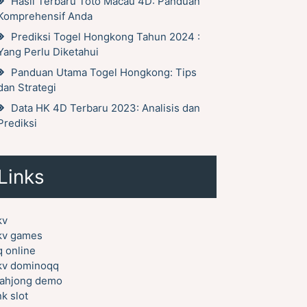
Hasil Terbaru Toto Macau 4D: Panduan
Komprehensif Anda
Prediksi Togel Hongkong Tahun 2024 :
Yang Perlu Diketahui
Panduan Utama Togel Hongkong: Tips
dan Strategi
Data HK 4D Terbaru 2023: Analisis dan
Prediksi
Links
kv
kv games
q online
kv dominoqq
ahjong demo
nk slot