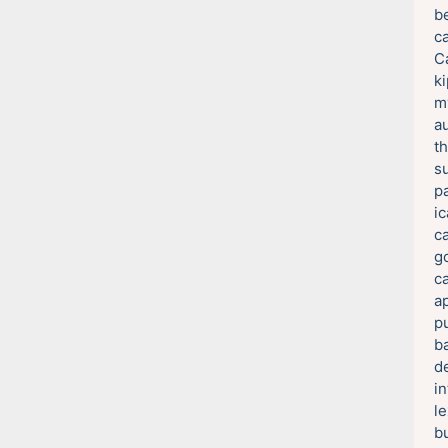
b
c
C
k
m
a
t
s
p
i
c
g
c
a
p
b
d
i
l
b