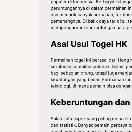
populer di Indonesia. Berbagai kalang
peruntungannya di dalam permainan in
dan menarik banyak perhatian, terutama
pemenangnya. Di balik daya tarik itu, 
mempengaruhi keberuntungan para pe
Asal Usul Togel HK
Permainan togel ini berasal dari Hong
seratusan sembilan puluhan. Dalam pe
bagi sebagian orang, tetapi juga menj
keuntungan yang besar. Permainan in
teknologi, di mana pemain bisa denga
Keberuntungan dan S
Salah satu aspek yang paling menarik
dan statistik. Banyak pemain percaya 
dapat membantu mereka dalam merama