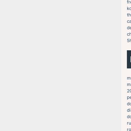
f
k
t
c
d
ch
5
m
m
2
p
d
d
d
r
r