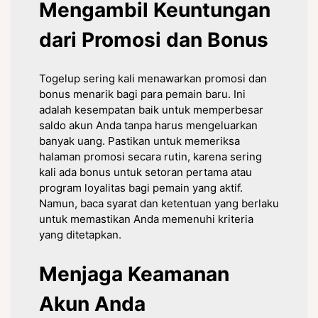
Mengambil Keuntungan
dari Promosi dan Bonus
Togelup sering kali menawarkan promosi dan
bonus menarik bagi para pemain baru. Ini
adalah kesempatan baik untuk memperbesar
saldo akun Anda tanpa harus mengeluarkan
banyak uang. Pastikan untuk memeriksa
halaman promosi secara rutin, karena sering
kali ada bonus untuk setoran pertama atau
program loyalitas bagi pemain yang aktif.
Namun, baca syarat dan ketentuan yang berlaku
untuk memastikan Anda memenuhi kriteria
yang ditetapkan.
Menjaga Keamanan
Akun Anda