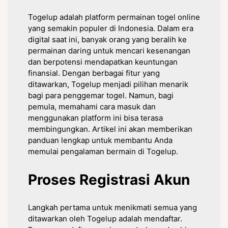
Togelup adalah platform permainan togel online
yang semakin populer di Indonesia. Dalam era
digital saat ini, banyak orang yang beralih ke
permainan daring untuk mencari kesenangan
dan berpotensi mendapatkan keuntungan
finansial. Dengan berbagai fitur yang
ditawarkan, Togelup menjadi pilihan menarik
bagi para penggemar togel. Namun, bagi
pemula, memahami cara masuk dan
menggunakan platform ini bisa terasa
membingungkan. Artikel ini akan memberikan
panduan lengkap untuk membantu Anda
memulai pengalaman bermain di Togelup.
Proses Registrasi Akun
Langkah pertama untuk menikmati semua yang
ditawarkan oleh Togelup adalah mendaftar.