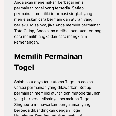
Anda akan menemukan berbagai jenis
permainan togel yang tersedia. Setiap
permainan memiliki informasi singkat yang
menjelaskan cara bermain dan aturan yang
berlaku. Misalnya, jika Anda memilih permainan
Toto Gelap, Anda akan melihat panduan tentang
cara memilih angka dan cara mengklaim
kemenangan.
Memilih Permainan
Togel
Salah satu daya tarik utama Togelup adalah
variasi permainan yang ditawarkan. Setiap
permainan memiliki aturan dan metode taruhan
yang berbeda. Misalnya, permainan Togel
Singapura menawarkan pengalaman yang
berbeda dibandingkan dengan Togel
Hongkong. Penting untuk memahami