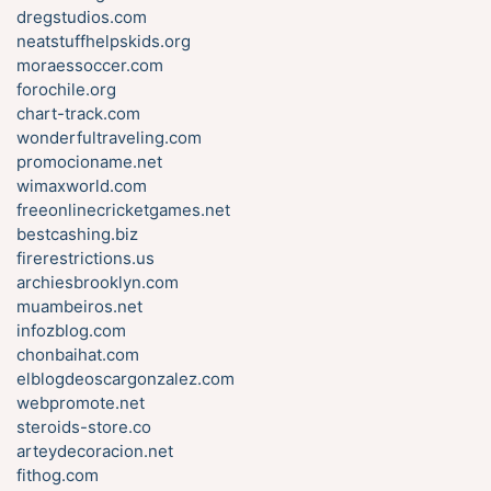
dregstudios.com
neatstuffhelpskids.org
moraessoccer.com
forochile.org
chart-track.com
wonderfultraveling.com
promocioname.net
wimaxworld.com
freeonlinecricketgames.net
bestcashing.biz
firerestrictions.us
archiesbrooklyn.com
muambeiros.net
infozblog.com
chonbaihat.com
elblogdeoscargonzalez.com
webpromote.net
steroids-store.co
arteydecoracion.net
fithog.com