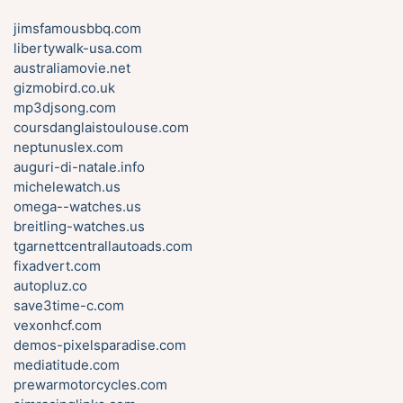
jimsfamousbbq.com
libertywalk-usa.com
australiamovie.net
gizmobird.co.uk
mp3djsong.com
coursdanglaistoulouse.com
neptunuslex.com
auguri-di-natale.info
michelewatch.us
omega--watches.us
breitling-watches.us
tgarnettcentrallautoads.com
fixadvert.com
autopluz.co
save3time-c.com
vexonhcf.com
demos-pixelsparadise.com
mediatitude.com
prewarmotorcycles.com