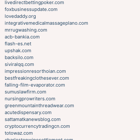
livedirectbettingpoker.com
foxbusinessupdate.com
lovedaddy.org
integrativemedicalmassageplano.com
mrrugwashing.com
acb-bankia.com
flash-es.net
upshak.com
backsilo.com
siviralqq.com
impressionresorthoian.com
bestfreakingclothesever.com
falling-film-evaporator.com
sumuslawfirm.com
nursingprowriters.com
greenmountainthreadwear.com
acutedispensary.com
sattamatkanewsblog.com
cryptocurrencytradingcn.com
totowaz.com
charlestonwipesettlement.com