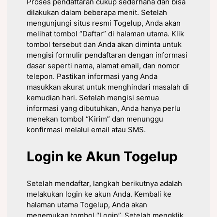
Proses pendaftaran cukup sederhana dan bisa
dilakukan dalam beberapa menit. Setelah
mengunjungi situs resmi Togelup, Anda akan
melihat tombol “Daftar” di halaman utama. Klik
tombol tersebut dan Anda akan diminta untuk
mengisi formulir pendaftaran dengan informasi
dasar seperti nama, alamat email, dan nomor
telepon. Pastikan informasi yang Anda
masukkan akurat untuk menghindari masalah di
kemudian hari. Setelah mengisi semua
informasi yang dibutuhkan, Anda hanya perlu
menekan tombol “Kirim” dan menunggu
konfirmasi melalui email atau SMS.
Login ke Akun Togelup
Setelah mendaftar, langkah berikutnya adalah
melakukan login ke akun Anda. Kembali ke
halaman utama Togelup, Anda akan
menemukan tombol “Login”. Setelah mengklik