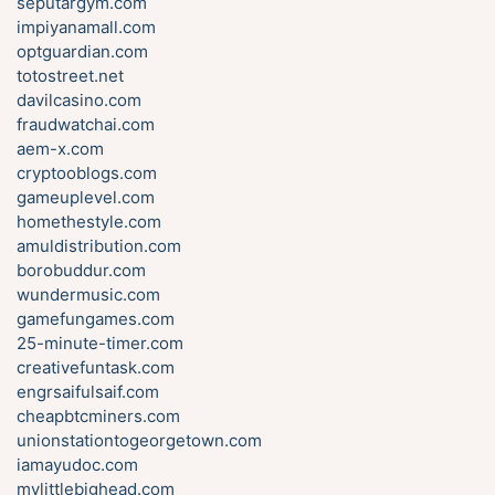
seputargym.com
impiyanamall.com
optguardian.com
totostreet.net
davilcasino.com
fraudwatchai.com
aem-x.com
cryptooblogs.com
gameuplevel.com
homethestyle.com
amuldistribution.com
borobuddur.com
wundermusic.com
gamefungames.com
25-minute-timer.com
creativefuntask.com
engrsaifulsaif.com
cheapbtcminers.com
unionstationtogeorgetown.com
iamayudoc.com
mylittlebighead.com